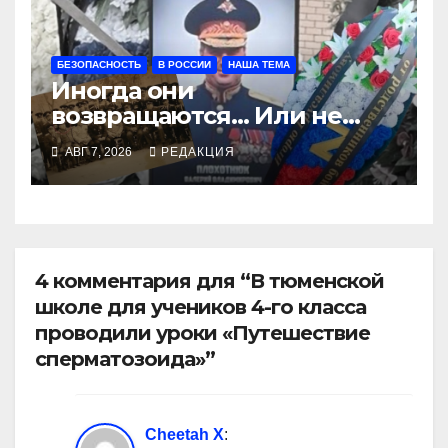
БЕЗОПАСНОСТЬ
В РОССИИ
НАША ТЕМА
Иногда они
возвращаются… Или не
возвращаются
АВГ 7, 2026
РЕДАКЦИЯ
4 комментария для “В тюменской
школе для учеников 4-го класса
проводили уроки «Путешествие
сперматозоида»”
Cheetah X
: