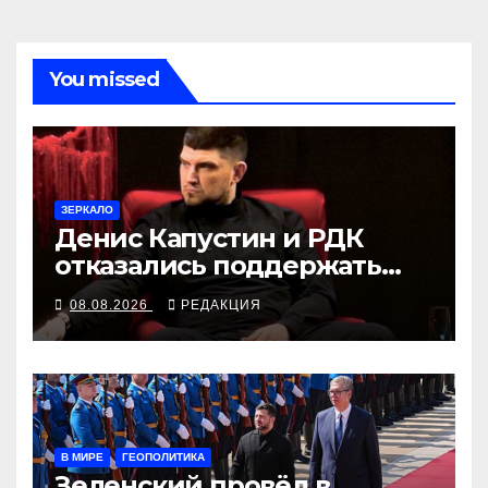
You missed
ЗЕРКАЛО
Денис Капустин и РДК
отказались поддержать
партию «Яблоко»
08.08.2026
РЕДАКЦИЯ
В МИРЕ
ГЕОПОЛИТИКА
Зеленский провёл в