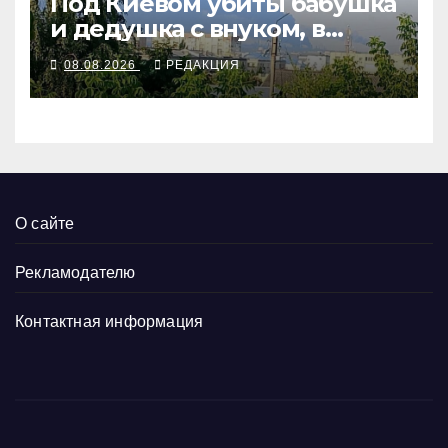
Под Киевом убиты бабушка
и дедушка с внуком, в
Поволжье и на Кубани
08.08.2026
РЕДАКЦИЯ
вновь горят НПЗ
О сайте
Рекламодателю
Контактная информация