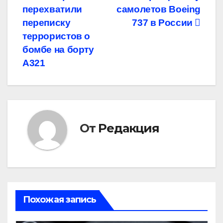
по
перехватили
самолетов Boeing
записям
переписку
737 в России
террористов о
бомбе на борту
А321
От
Редакция
Похожая запись