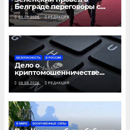
Белграде переговоры с
Вучичем
08.08.2026
РЕДАКЦИЯ
БЕЗОПАСНОСТЬ
В РОССИИ
Дело о
криптомошенничестве
оборачивают в содействие
08.08.2026
РЕДАКЦИЯ
терроризму
В МИРЕ
ВООРУЖЁННЫЕ СИЛЫ