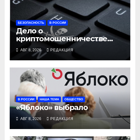
БЕЗОПАСНОСТЬ
В РОССИИ
Дело о
криптомошенничестве
оборачивают в содействие
АВГ 8, 2026
РЕДАКЦИЯ
терроризму
В РОССИИ
НАША ТЕМА
ОБЩЕСТВО
«Яблоко» выбрало
АВГ 8, 2026
РЕДАКЦИЯ