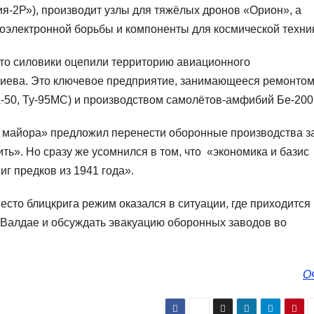
я‑2Р»), производит узлы для тяжёлых дронов «Орион», а
оэлектронной борьбы и компоненты для космической техни
что силовики оцепили территорию авиационного
риева. Это ключевое предприятие, занимающееся ремонтом
‑50, Ту‑95МС) и производством самолётов‑амфибий Бе‑200
 майора» предложил перенести оборонные производства з
ить». Но сразу же усомнился в том, что «экономика и базис
иг предков из 1941 года».
место блицкрига режим оказался в ситуации, где приходится
 Валдае и обсуждать эвакуацию оборонных заводов во
О