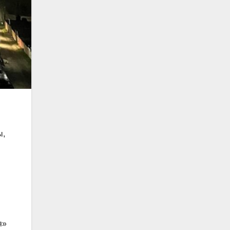
ы,
я»