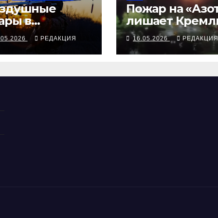
здушные
Пожар на «Азо
ары в
лишает Кремл
порожье
гексогена
.05.2026
РЕДАКЦИЯ
16.05.2026
РЕДАКЦИ
оординирован
с боями за
лую Токмачку