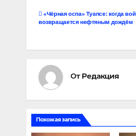
Навигация
«Чёрная оспа» Туапсе: когда во
возвращается нефтяным дождём
по
записям
От
Редакция
Похожая запись