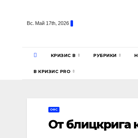
Перейти
к
содержанию
Вс. Май 17th, 2026
КРИЗИС В
РУБРИКИ
Н
В КРИЗИС PRO
ОФС
От блицкрига 