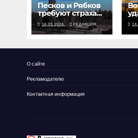
Песков и Рябков
Во
требуют страха
уд
перед
За
16.05.2026
РЕДАКЦИЯ
16
«Сарматом»
ск
ы 
Ма
О сайте
Рекламодателю
Контактная информация