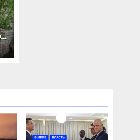
ФС
Я
В МИРЕ
ВЛАСТЬ