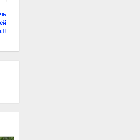
очь
ей
а