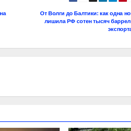
йна
От Волги до Балтики: как одна н
лишила РФ сотен тысяч баррел
экспорт