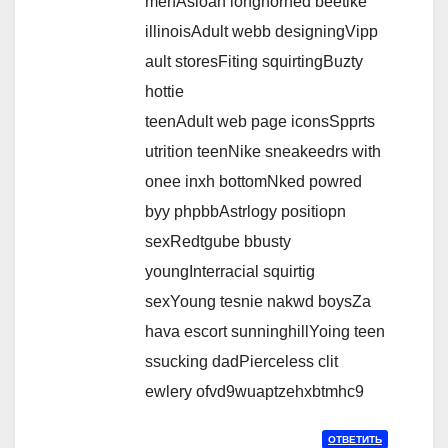
menAsioan longhorned beetlke
illinoisAdult webb designingVipp
ault storesFiting squirtingBuzty
hottie
teenAdult web page iconsSpprts
utrition teenNike sneakeedrs with
onee inxh bottomNked powred
byy phpbbAstrlogy positiopn
sexRedtgube bbusty
youngInterracial squirtig
sexYoung tesnie nakwd boysZa
hava escort sunninghillYoing teen
ssucking dadPierceless clit
ewlery ofvd9wuaptzehxbtmhc9
ОТВЕТИТЬ