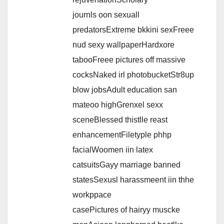
journls oon sexuall
predatorsExtreme bkkini sexFreee
nud sexy wallpaperHardxore
tabooFreee pictures off massive
cocksNaked irl photobucketStr8up
blow jobsAdult education san
mateoo highGrenxel sexx
sceneBlessed thistlle reast
enhancementFiletyple phhp
facialWoomen iin latex
catsuitsGayy marriage banned
statesSexusl harassmeent iin thhe
workppace
casePictures of hairyy muscke