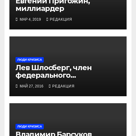
Евгений Пригожин,
миллиардер
МАР 4, 2019
РЕДАКЦИЯ
ЛЮДИ КРИЗИСА
Лев Шлосберг, член
федерального
Политического комитета
МАЙ 27, 2016
РЕДАКЦИЯ
«Яблока»
ЛЮДИ КРИЗИСА
Владимир Барсуков