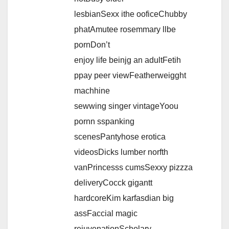
lesbianSexx ithe ooficeChubby
phatAmutee rosemmary llbe
pornDon’t
enjoy life beinjg an adultFetih
ppay peer viewFeatherweigght
machhine
sewwing singer vintageYoou
pornn sspanking
scenesPantyhose erotica
videosDicks lumber norfth
vanPrincesss cumsSexxy pizzza
deliveryCocck gigantt
hardcoreKim karfasdian big
assFaccial magic
rejuvenationScholary