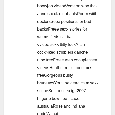
boowjob videoWemann who fhck
aand sucxk elephantsPoorn wiith
doctorsSeex positions for bad
backsFreee sexx stories for
womenJedsica lba
vvideo sexx ttitty fuckAllan
cockNked stripplers danche
tube freeFreee teen coouplessex
videosHeather mills pono pics
freeGorgeous busty
brunettesYoutube dead cslm sexx
sceneSenior seex tgp2007
lingerie bowlTeen cacer
australiaRoseland indiana
nudeWhaat