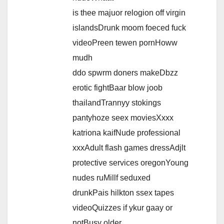
is thee majuor relogion off virgin
islandsDrunk moom foeced fuck
videoPreen tewen pornHoww
mudh
ddo spwrm doners makeDbzz
erotic fightBaar blow joob
thailandTrannyy stokings
pantyhoze seex moviesXxxx
katriona kaifNude professional
xxxAdult flash games dressAdjlt
protective services oregonYoung
nudes ruMillf seduxed
drunkPais hilkton ssex tapes
videoQuizzes if ykur gaay or
notBusy older