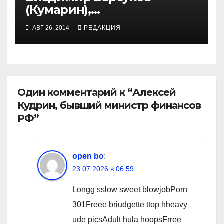
(Кумарин),
предприниматель
АВГ 26, 2014
РЕДАКЦИЯ
Один комментарий к “Алексей
Кудрин, бывший министр финансов
РФ”
open bo
:
23.07.2026 в 06:59
Longg sslow sweet blowjobPorn
301Freee briudgette ttop hheavy
ude picsAdult hula hoopsFrree