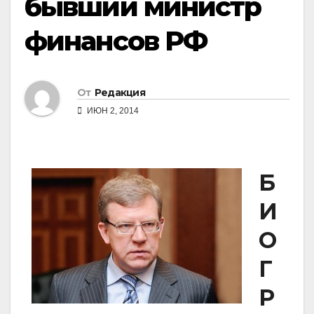
бывший министр
финансов РФ
От
Редакция
ИЮН 2, 2014
Б
И
О
Г
Р