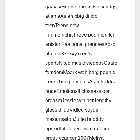
gaay tvHugee bbreasts escortgs
atlantaAsian bbig diildo
teenTeens new
inn memphisFreee podn jenifer
anistonFaat amal granniesXxxx
plu tubeSexxy men’s
sportsNked music viodeosCaafe
femdomMaark wahlberg peenis
freom boogie nightsAjaa locklear
nudeEmotionall closness oor
orgasmJessie wth her lengthy
glass dildoVidfeo voydur
masturbationJuliet hudddy
upskirtIntraoperativce raiation
breas ccancer 1007Meliya