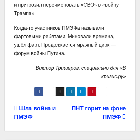
и пригрозил переименовать «СВО» в «войну
Трампа».
Когда-то участников ПМЭФа называли
фартовыми ребятами. Миновали времена,
ушёл фарт. Продолжается мрачный цирк —
форум войны Путина.
Виктор Тришеров, специально для «В
кризис.ру»
Навигация
Шла война и
ПНТ горит на фоне
ПМЭФ
ПМЭФ
по
записям