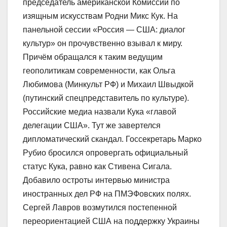
председатель американской Комиссии по
изящным искусствам Родни Микс Кук. На
панельной сессии «Россия — США: диалог
культур» он прочувственно взывал к миру.
Причём обращался к таким ведущим
геополитикам современности, как Ольга
Любимова (Минкульт РФ) и Михаил Швыдкой
(путинский спецпредставитель по культуре).
Российские медиа назвали Кука «главой
делегации США». Тут же завертелся
дипломатический скандал. Госсекретарь Марко
Рубио бросился опровергать официальный
статус Кука, равно как Стивена Сигала.
Добавило остроты интервью министра
иностранных дел РФ на ПМЭФовских полях.
Сергей Лавров возмутился постепенной
переориентацией США на поддержку Украины