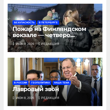
БЕЗОПАСНОСТЬ
В ПЕТЕРБУРГЕ
Пожар на Финляндском
вокзале — четверо
погибших, возмущение в
ИЮН 9, 2026
РЕДАКЦИЯ
соцсетях
В РОССИИ
ГЕОПОЛИТИКА
НАША ТЕМА
Лавровый звон
ИЮН 8, 2026
РЕДАКЦИЯ