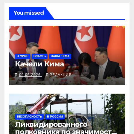
You missed
В МИРЕ
ВЛАСТЬ
НАША ТЕМА
Качели Кима
09.06.2026
РЕДАКЦИЯ
БЕЗОПАСНОСТЬ
В РОССИИ
Ликвидированного
полковника по значимости