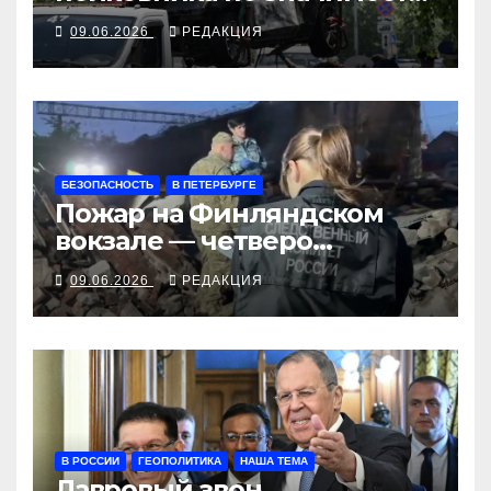
принимали за генерала
09.06.2026
РЕДАКЦИЯ
БЕЗОПАСНОСТЬ
В ПЕТЕРБУРГЕ
Пожар на Финляндском
вокзале — четверо
погибших, возмущение в
09.06.2026
РЕДАКЦИЯ
соцсетях
В РОССИИ
ГЕОПОЛИТИКА
НАША ТЕМА
Лавровый звон