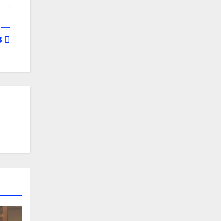
х —
З