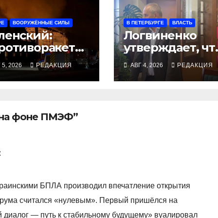
РЕ
ВООРУЖЁННЫЕ СИЛЫ
В ПЕТЕРБУРГЕ
ВЛАСТЬ
ленский:
Логвиненко
ротиворакетн
утверждает, чт
 средства
тратила взятки
 5, 2026
РЕДАКЦИЯ
АВГ 4, 2026
РЕДАКЦИЯ
гли бы спасти
на нужды райо
гибших
годня»
 на фоне ПМЭФ”
:
раинскими БПЛА производил впечатление открытия
рума считался «нулевым». Первый пришёлся на
й диалог — путь к стабильному будущему» вуалировал