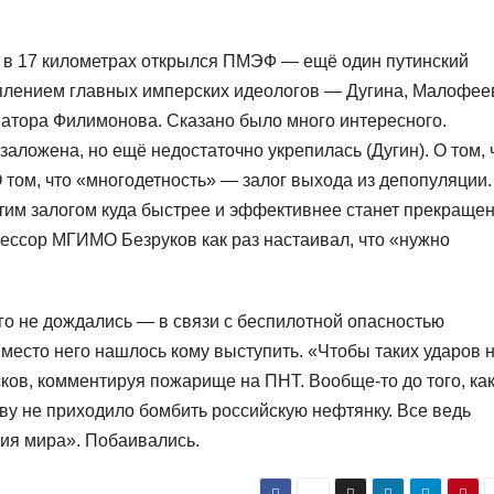
в 17 километрах открылся ПМЭФ — ещё один путинский
плением главных имперских идеологов — Дугина, Малофее
натора Филимонова. Сказано было много интересного.
заложена, но ещё недостаточно укрепилась (Дугин). О том, 
 том, что «многодетность» — залог выхода из депопуляции.
о этим залогом куда быстрее и эффективнее станет прекраще
ессор МГИМО Безруков как раз настаивал, что «нужно
о не дождались — в связи с беспилотной опасностью
вместо него нашлось кому выступить. «Чтобы таких ударов 
ов, комментируя пожарище на ПНТ. Вообще‑то до того, ка
ову не приходило бомбить российскую нефтянку. Все ведь
мия мира». Побаивались.