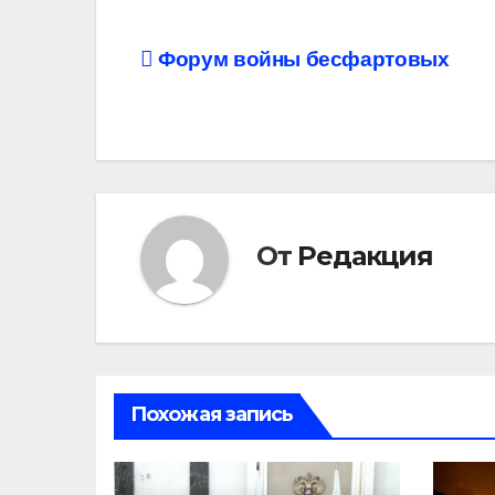
Навигация
Форум войны бесфартовых
по
записям
От
Редакция
Похожая запись