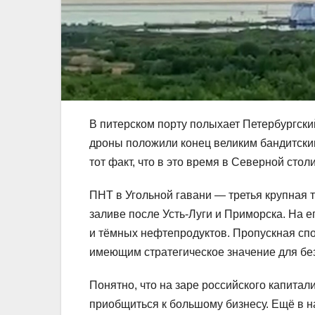
В питерском порту полыхает Петербургск
дроны положили конец великим бандитски
тот факт, что в это время в Северной сто
ПНТ в Угольной гавани — третья крупная 
заливе после Усть‑Луги и Приморска. На е
и тёмных нефтепродуктов. Пропускная спо
имеющим стратегическое значение для бе
Понятно, что на заре российского капитал
приобщиться к большому бизнесу. Ещё в н