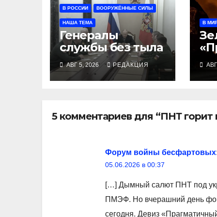
В РОССИИ
ВООРУЖЁННЫЕ СИЛЫ
НАША ТЕМА
В МИ
Генералы
Зе
службы без тыла
«П
ые
АВГ 5, 2026
РЕДАКЦИЯ
АВГ
мо
по
се
5 комментариев для “ПНТ горит
Форум войны бесфартовых
05.06.2026 в 00:37
[…] Дымный салют ПНТ под ук
ПМЭФ. Но вчерашний день фо
сегодня. Девиз «Прагматичны