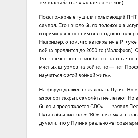
технологий» (так хвастается Беглов).
Пока пожарные тушили полыхающий ПНТ, 
символ. Его начало было положено высту
и примкнувшего к ним вологодского губер
Например, о том, что автократия в РФ уже 
война продлится до 2050‑го (Малофеев). О
Тут, конечно, кто‑то мог бы возразить, чт
мясных штурмов на войне, но — нет. Проф
научиться с этой войной жить».
На форум должен пожаловать Путин. Но ег
аэропорт закрыт, самолёты не летают. Но 
было и продолжается СВО», — заявил Песк
Путин объявил это «СВО», никому и в гол
думали, что у Путина реально «вторая ар