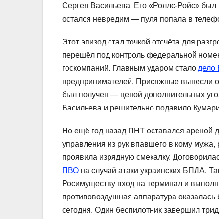
Сергея Васильева. Его «Роллс‑Ройс» был 
остался невредим — пуля попала в телефон
Этот эпизод стал точкой отсчёта для разг
перешёл под контроль федеральной номен
госкомпаний. Главным ударом стало
дело
предпринимателей. Присяжные вынесли оп
был получен — ценой дополнительных уго
Васильева и решительно подавило Кумарин
Но ещё год назад ПНТ оставался ареной 
управления из рук впавшего в кому мужа,
проявила изрядную смекалку. Договорила
ПВО
на случай атаки украинских БПЛА. Та
Росимуществу вход на терминал и выполни
противовоздушная аппаратура оказалась 
сегодня. Один беспилотник завершил три