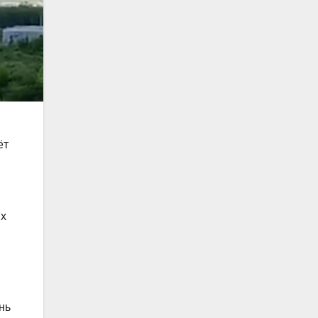
ёт
ых
нь