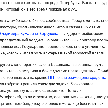
расстрелян из автомата посреди Петербурга. Васильев чуд
, который он в это время прижимал к уху.
рома «тамбовского бизнес‑сообщества». Город окончательно
клатуры, смольнинских чиновников и связанных с ними
 Владимира Кумарина-Барсукова
— лидера «тамбовских»
равдательный вердикт. Но обвинительный приговор всё ж
ловных дел. Государство предпочло лояльного уголовника
а, который играл роль альтернативной городской власти.
другой спецоперации. Елена Васильева, вырвавшая руль
 решительно вступила в бой с другими претендентами. Прич
сь с военными, и на крыше
ПНТ были размещены средства
ким образом решила сразу две задачи: блокировала
ла установку власти о самозащите. Но то ли
бутафорией, то ли стрелки подслеповатыми — конец насту
дцатилетнюю бандитскую эпопею в «столице беспилотных