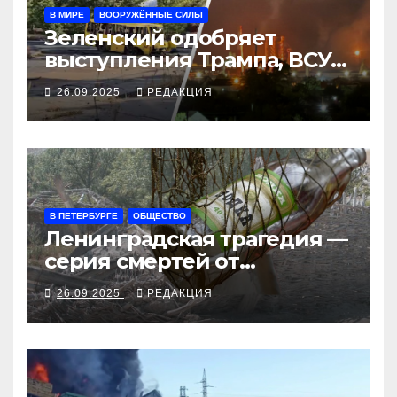
В МИРЕ
ВООРУЖЁННЫЕ СИЛЫ
Зеленский одобряет
выступления Трампа, ВСУ
закрыли Добропольский
26.09.2025
РЕДАКЦИЯ
рубеж
В ПЕТЕРБУРГЕ
ОБЩЕСТВО
Ленинградская трагедия —
серия смертей от
алкосуррогата
26.09.2025
РЕДАКЦИЯ