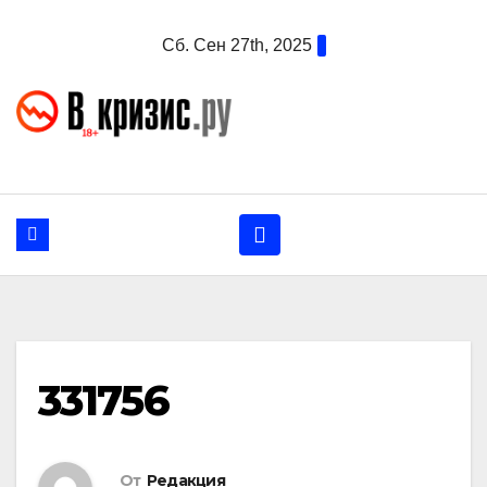
Перейти
Сб. Сен 27th, 2025
к
содержанию
331756
От
Редакция