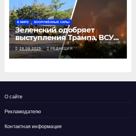
В МИРЕ
ВООРУЖЁННЫЕ СИЛЫ
Зеленский одобряет
выступления Трампа, ВСУ
закрыли Добропольский
26.09.2025
РЕДАКЦИЯ
рубеж
О сайте
Рекламодателю
Контактная информация