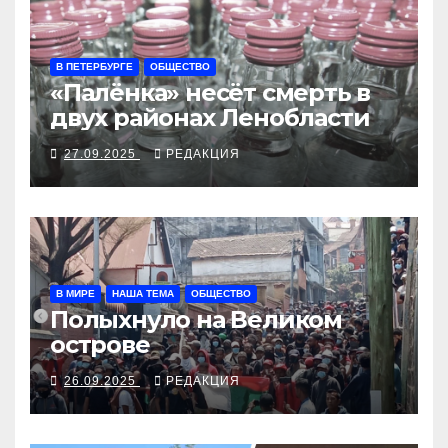
В ПЕТЕРБУРГЕ
ОБЩЕСТВО
«Палёнка» несёт смерть в
двух районах Ленобласти
27.09.2025
РЕДАКЦИЯ
В МИРЕ
НАША ТЕМА
ОБЩЕСТВО
Полыхнуло на Великом
острове
26.09.2025
РЕДАКЦИЯ