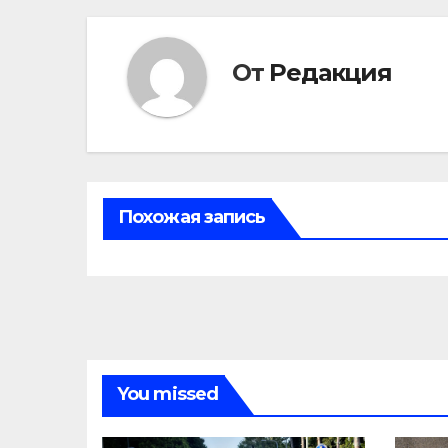
От
Редакция
Похожая запись
You missed