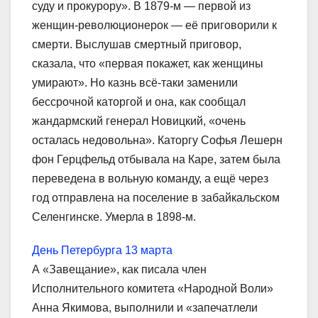
суду и прокурору». В 1879-м ― первой из
женщин-революционерок ― её приговорили к
смерти. Выслушав смертный приговор,
сказала, что «первая покажет, как женщины
умирают». Но казнь всё-таки заменили
бессрочной каторгой и она, как сообщал
жандармский генерал Новицкий, «очень
осталась недовольна». Каторгу Софья Лешерн
фон Герцфельд отбывала на Каре, затем была
переведена в вольную команду, а ещё через
год отправлена на поселение в забайкальском
Селенгинске. Умерла в 1898-м.
День Петербурга 13 марта
А «Завещание», как писала член
Исполнительного комитета «Народной Воли»
Анна Якимова, выполнили и «запечатлели