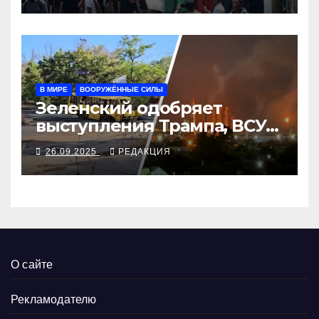
В МИРЕ
ВООРУЖЁННЫЕ СИЛЫ
Зеленский одобряет
выступления Трампа, ВСУ
закрыли Добропольский
26.09.2025
РЕДАКЦИЯ
рубеж
О сайте
Рекламодателю