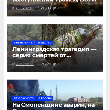
закрыли Добропольский
26.09.2025
РЕДАКЦИЯ
рубеж
В ПЕТЕРБУРГЕ
ОБЩЕСТВО
Ленинградская трагедия —
серия смертей от
алкосуррогата
26.09.2025
РЕДАКЦИЯ
БЕЗОПАСНОСТЬ
В РОССИИ
На Смоленщине авария, на