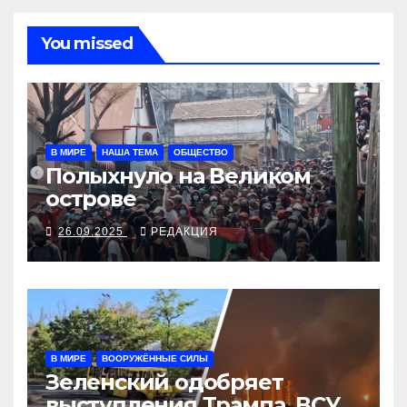
You missed
В МИРЕ
НАША ТЕМА
ОБЩЕСТВО
Полыхнуло на Великом
острове
26.09.2025
РЕДАКЦИЯ
В МИРЕ
ВООРУЖЁННЫЕ СИЛЫ
Зеленский одобряет
выступления Трампа, ВСУ