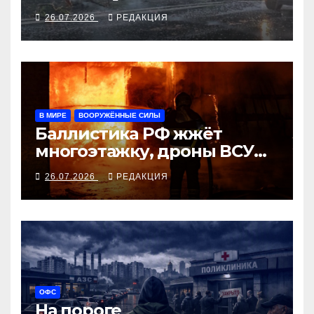
погиб, десятки ранены
26.07.2026
РЕДАКЦИЯ
В МИРЕ
ВООРУЖЁННЫЕ СИЛЫ
Баллистика РФ жжёт
многоэтажку, дроны ВСУ
бьют по военной
26.07.2026
РЕДАКЦИЯ
логистике, заморозку
Путин отвергает
ОФС
На пороге