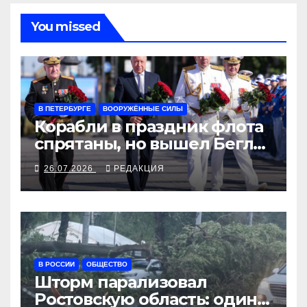
You missed
В ПЕТЕРБУРГЕ
ВООРУЖЁННЫЕ СИЛЫ
Корабли в праздник флота
спрятаны, но вышел Беглов
с цветами
26.07.2026
РЕДАКЦИЯ
В РОССИИ
ОБЩЕСТВО
Шторм парализовал
Ростовскую область: один