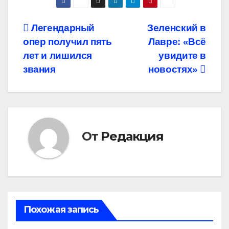
Навигация
Легендарный
Зеленский в
опер получил пять
Лавре: «Всё
по
лет и лишился
увидите в
записям
звания
новостях»
От
Редакция
Похожая запись