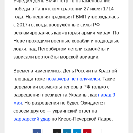
Учредил День ВМФ Пётр I в ознаменование
победы в Гангутском сражении 27 июля 1714
года. Нынешняя традиция ГВМП утверждалась
с 2017-го, когда вооружённые силы РФ
рекламировались как «вторая армия мира». По
Неве проходили военные корабли и подводные
лодки, над Петербургом летели самолёты и
зависали вертолёты морской авиации.
Времена изменились. День России на Красной
площади тоже
позавчера не получился
. Такие
церемонии возможны теперь в РФ только с
разрешения президента Украины, как
парад 9
мая
. Но разрешения не будет. Ожидается
совсем другое — украинский ответ на
варварский удар
по Киево-Печерской Лавре.