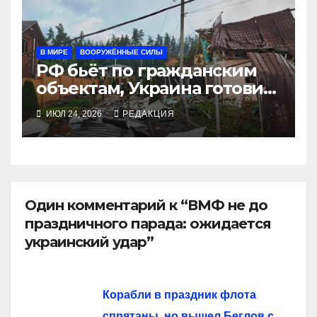
В МИРЕ
ВООРУЖЁННЫЕ СИЛЫ
РФ бьёт по гражданским
объектам, Украина готовит
ответ
ИЮЛ 24, 2026
РЕДАКЦИЯ
Один комментарий к “ВМФ не до
праздничного парада: ожидается
украинский удар”
Корабли в праздник флота
спрятаны, но вышел Беглов с