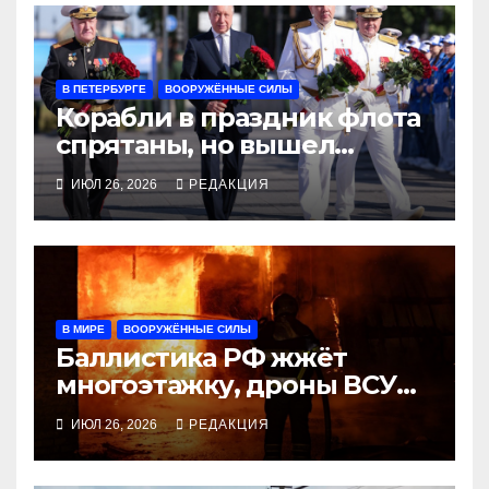
В ПЕТЕРБУРГЕ
ВООРУЖЁННЫЕ СИЛЫ
Корабли в праздник флота
спрятаны, но вышел
Беглов с цветами
ИЮЛ 26, 2026
РЕДАКЦИЯ
В МИРЕ
ВООРУЖЁННЫЕ СИЛЫ
Баллистика РФ жжёт
многоэтажку, дроны ВСУ
бьют по военной
ИЮЛ 26, 2026
РЕДАКЦИЯ
логистике, заморозку
Путин отвергает