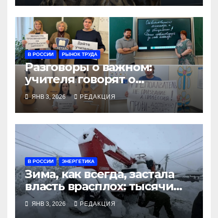
В РОССИИ
РЫНОК ТРУДА
Разговоры о важном:
учителя говорят о
трудовых правах
ЯНВ 3, 2026
РЕДАКЦИЯ
В РОССИИ
ЭНЕРГЕТИКА
Зима, как всегда, застала
власть врасплох: тысячи
людей без света и тепла
ЯНВ 3, 2026
РЕДАКЦИЯ