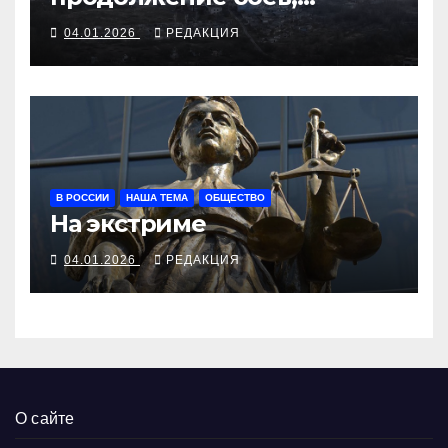
военизация управления,
04.01.2026
РЕДАКЦИЯ
цифровизация войны
В РОССИИ
НАША ТЕМА
ОБЩЕСТВО
На экстриме
04.01.2026
РЕДАКЦИЯ
О сайте