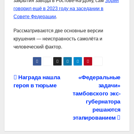
закрытия завода в Ростове-на-Дону, сам
Зорин
говорил ещё в 2023 году на заседании в
Совете Федерации
.
Рассматриваются две основные версии
крушения — неисправность самолёта и
человеческий фактор.
Навигация
Награда нашла
«Федеральные
героя в тюрьме
задачи»
по
тамбовского экс-
записям
губернатора
решаются
этапированием