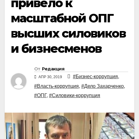
привело к
масштабной ОПГ
высших силовиков
и бизнесменов
От
Редакция
#Бизнес-коррупция
,
АПР 30, 2019
#Власть-коррупция
,
#Дело Захарченко
,
#ОПГ
,
#Силовики-коррупция