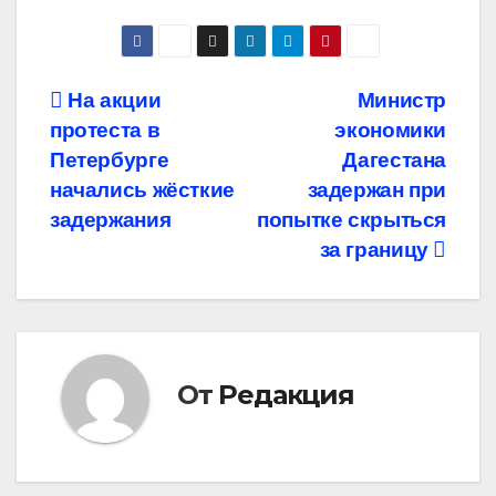
Навигация
На акции
Министр
протеста в
экономики
по
Петербурге
Дагестана
записям
начались жёсткие
задержан при
задержания
попытке скрыться
за границу
От
Редакция