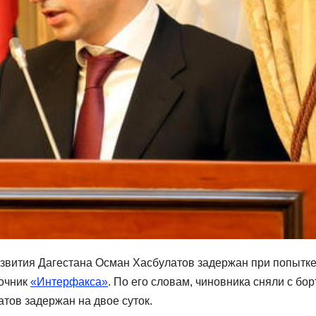
азвития Дагестана Осман Хасбулатов задержан при попытк
точник
«Интерфакса»
. По его словам, чиновника сняли с бор
атов задержан на двое суток.