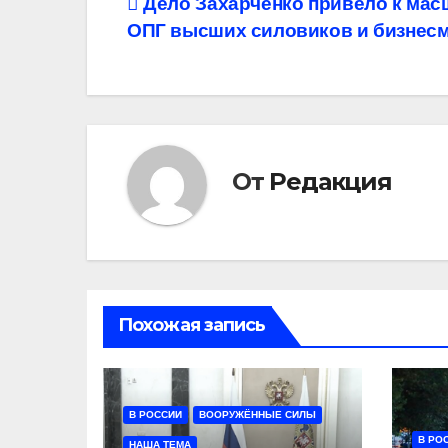
Навигация
Дело Захарченко привело к мас
ОПГ высших силовиков и бизнес
по
записям
От
Редакция
Похожая запись
В РОССИИ
ВООРУЖЁННЫЕ СИЛЫ
В РО
НАША ТЕМА