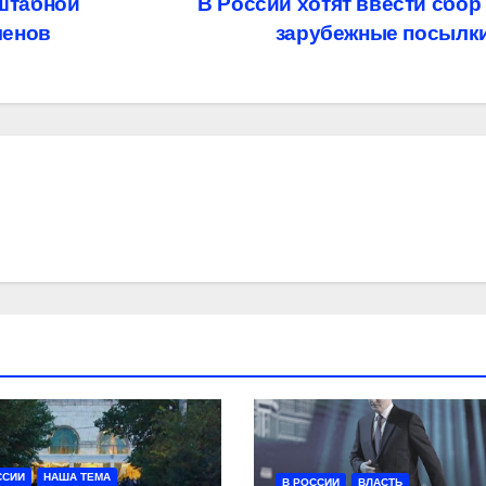
штабной
В России хотят ввести сбор
менов
зарубежные посылк
ССИИ
НАША ТЕМА
В РОССИИ
ВЛАСТЬ