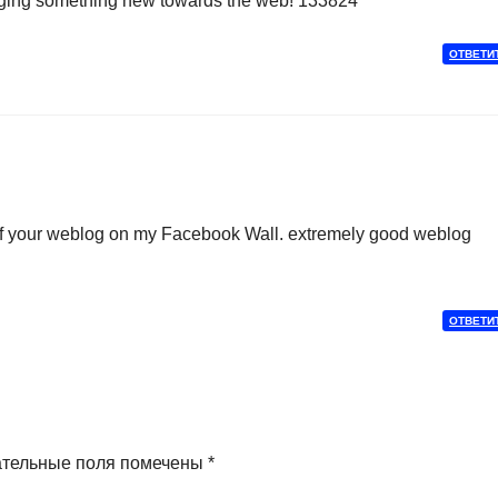
ringing something new towards the web! 133824
ОТВЕТИ
 of your weblog on my Facebook Wall. extremely good weblog
ОТВЕТИ
ательные поля помечены
*