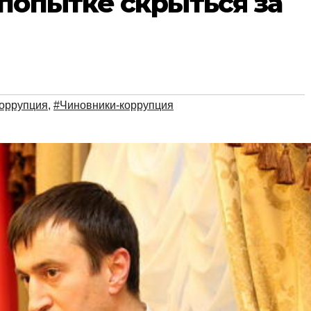
попытке скрыться за
коррупция
,
#Чиновники-коррупция