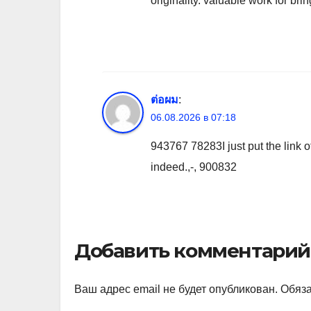
originality. valuable work for b
ต่อผม
:
06.08.2026 в 07:18
943767 78283I just put the link
indeed.,-, 900832
Добавить комментарий
Ваш адрес email не будет опубликован.
Обяз