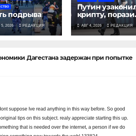
Путин узакони
ЕСТВО
ть подрыва
крипту, порази
в правах
 5, 2026
РЕДАКЦИЯ
АВГ 4, 2026
РЕДАКЦИЯ
релокантов,
расширил
возможности
депортаций и
ономики Дагестана задержан при попытке
сделал героем
Ковальчука-
старшего
ont suppose Ive read anything in this way before. So good
ginal tips on this subject. realy appreciate starting this up.
something that is needed over the internet, a person if we do