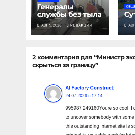
Генералы
ОБЩ
службы без тыла
Су
АВГ 5, 2026
РЕДАКЦИЯ
АВГ
2 комментария для “Министр эк
скрыться за границу”
AI Factory Construct
:
24.07.2026 в 17:14
995987 249160Youre so cool! I d
to uncover somebody with some ori
this outstanding internet site is 