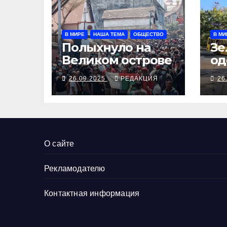
В МИРЕ
НАША ТЕМА
ОБЩЕСТВО
В МИ
Полыхнуло на
Зе
Великом острове
од
вы
26.09.2025
РЕДАКЦИЯ
26
Тр
за
До
ру
О сайте
Рекламодателю
Контактная информация