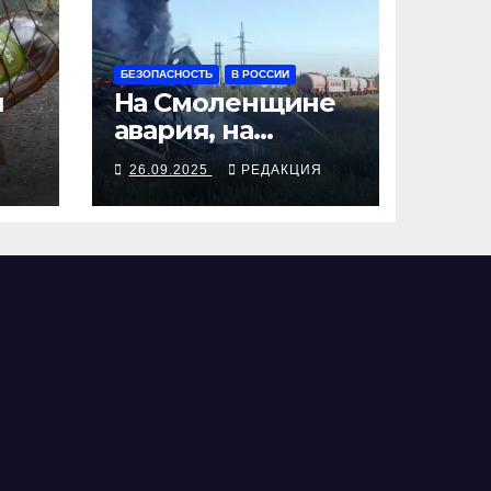
БЕЗОПАСНОСТЬ
В РОССИИ
я
На Смоленщине
авария, на
 от
Псковщине
Я
26.09.2025
РЕДАКЦИЯ
взрыв