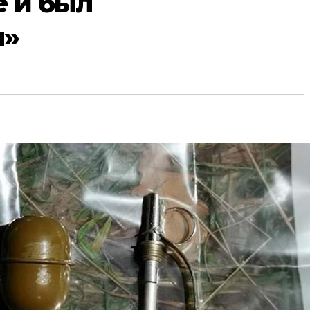
 и был
н»