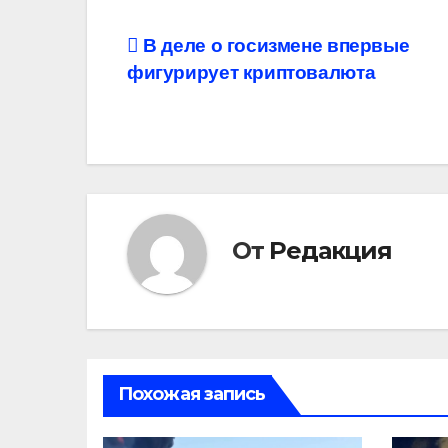
Навигация
В деле о госизмене впервые
фигурирует криптовалюта
по
записям
От
Редакция
Похожая запись