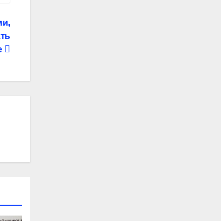
и,
ть
е