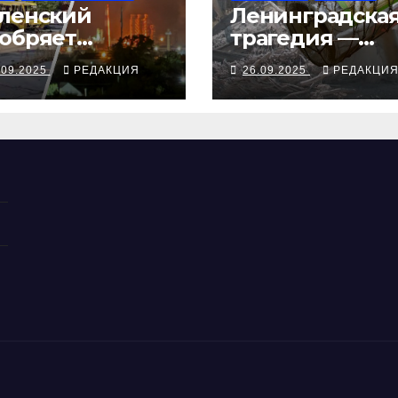
ленский
Ленинградска
обряет
трагедия —
ступления
серия смертей
.09.2025
РЕДАКЦИЯ
26.09.2025
РЕДАКЦИ
ампа, ВСУ
алкосуррогата
крыли
бропольский
беж