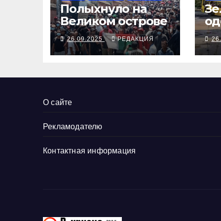
Полыхнуло на
Зе
Великом острове
од
вы
26.09.2025
РЕДАКЦИЯ
26
Тр
за
До
ру
О сайте
Рекламодателю
Контактная информация