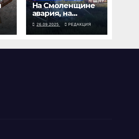
я
На Смоленщине
авария, на
 от
Псковщине
Я
26.09.2025
РЕДАКЦИЯ
взрыв