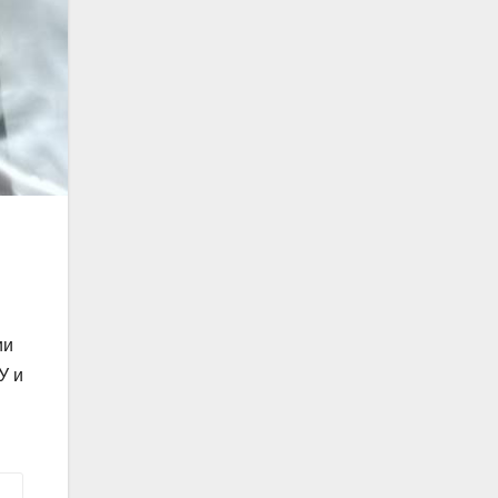
ии
У и