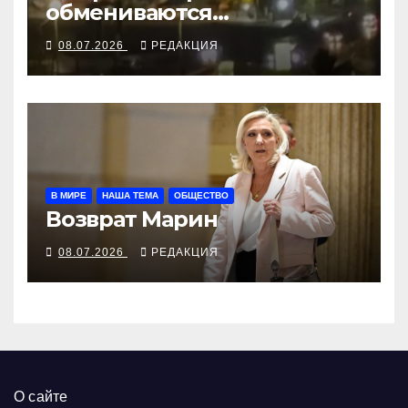
обмениваются
воздушными ударами
08.07.2026
РЕДАКЦИЯ
В МИРЕ
НАША ТЕМА
ОБЩЕСТВО
Возврат Марин
08.07.2026
РЕДАКЦИЯ
О сайте