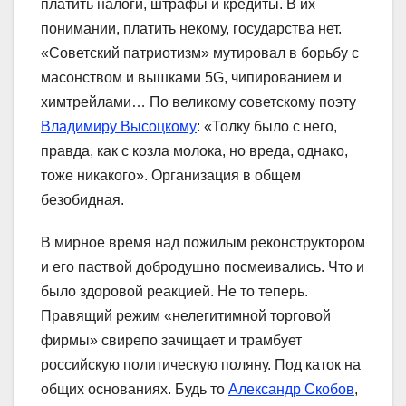
платить налоги, штрафы и кредиты. В их
понимании, платить некому, государства нет.
«Советский патриотизм» мутировал в борьбу с
масонством и вышками 5G, чипированием и
химтрейлами… По великому советскому поэту
Владимиру Высоцкому
: «Толку было с него,
правда, как с козла молока, но вреда, однако,
тоже никакого». Организация в общем
безобидная.
В мирное время над пожилым реконструктором
и его паствой добродушно посмеивались. Что и
было здоровой реакцией. Не то теперь.
Правящий режим «нелегитимной торговой
фирмы» свирепо зачищает и трамбует
российскую политическую поляну. Под каток на
общих основаниях. Будь то
Александр Скобов
,