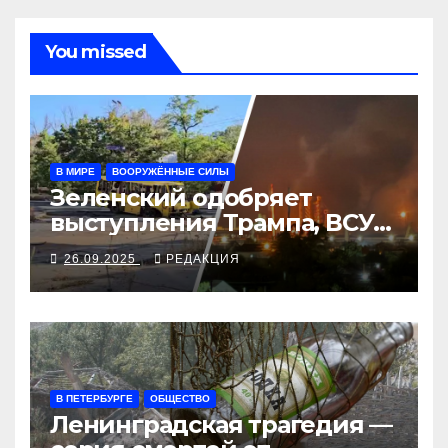
You missed
В МИРЕ
ВООРУЖЁННЫЕ СИЛЫ
Зеленский одобряет
выступления Трампа, ВСУ
закрыли Добропольский
26.09.2025
РЕДАКЦИЯ
рубеж
В ПЕТЕРБУРГЕ
ОБЩЕСТВО
Ленинградская трагедия —