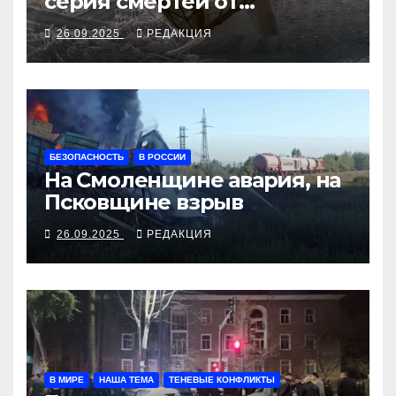
серия смертей от
алкосуррогата
26.09.2025
РЕДАКЦИЯ
БЕЗОПАСНОСТЬ
В РОССИИ
На Смоленщине авария, на
Псковщине взрыв
26.09.2025
РЕДАКЦИЯ
В МИРЕ
НАША ТЕМА
ТЕНЕВЫЕ КОНФЛИКТЫ