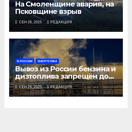
На Смоленщине авария, на
Псковщине взрыв
СЕН 26, 2025
РЕДАКЦИЯ
В РОССИИ
ЭНЕРГЕТИКА
Вывоз из России бензина и
дизтоплива запрещён до
конца года
СЕН 25, 2025
РЕДАКЦИЯ