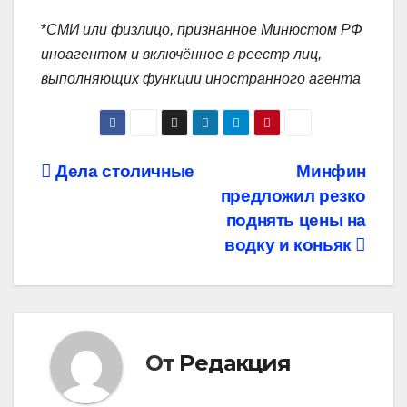
*
СМИ или физлицо, признанное Минюстом РФ
иноагентом и включённое в реестр лиц,
выполняющих функции иностранного агента
Навигация
Дела столичные
Минфин
предложил резко
по
поднять цены на
записям
водку и коньяк
От
Редакция