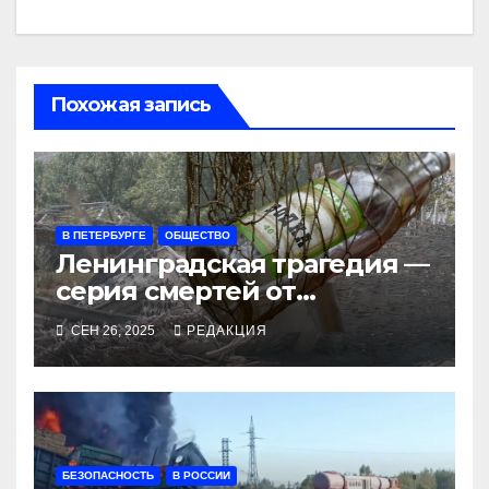
Похожая запись
В ПЕТЕРБУРГЕ
ОБЩЕСТВО
Ленинградская трагедия —
серия смертей от
алкосуррогата
СЕН 26, 2025
РЕДАКЦИЯ
БЕЗОПАСНОСТЬ
В РОССИИ