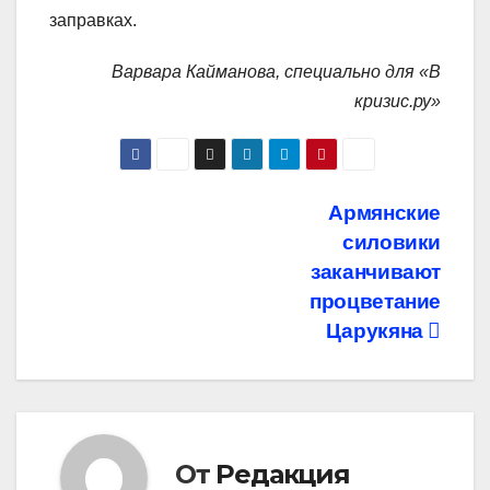
заправках.
Варвара Кайманова, специально для «В
кризис.ру»
Навигация
Армянские
силовики
по
заканчивают
записям
процветание
Царукяна
От
Редакция