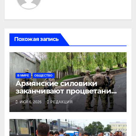
Похожая запись
В МИРЕ
ОБЩЕСТВО
Армянские силовики
заканчивают процветание
Царукяна
ИЮЛ 6, 2026
РЕДАКЦИЯ