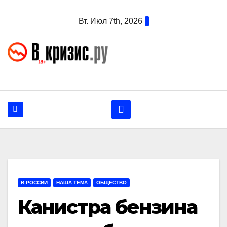
Перейти
Вт. Июл 7th, 2026
к
содержанию
В РОССИИ
НАША ТЕМА
ОБЩЕСТВО
Канистра бензина