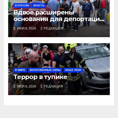
В РОССИИ
ВЛАСТЬ
Вдвое расширены
основания для депортации
трудовых мигрантов
ИЮЛ 6, 2026
РЕДАКЦИЯ
В МИРЕ
ВООРУЖЁННЫЕ СИЛЫ
НАША ТЕМА
Террор в тупике
ИЮЛ 6, 2026
РЕДАКЦИЯ