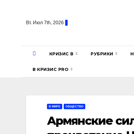
Перейти
к
содержанию
Вт. Июл 7th, 2026
КРИЗИС В
РУБРИКИ
Н
В КРИЗИС PRO
В МИРЕ
ОБЩЕСТВО
Армянские си