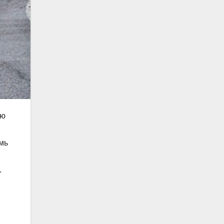
ую
мь
.