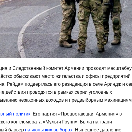
иция и Следственный комитет Армении проводят масштабн
ёстко обыскивают место жительства и офисы предприятий
а. Рейдам подверглась его резиденция в селе Ариндж и се
ые действия проводятся в рамках серии уголовных
тмыванию незаконных доходов и предвыборным махинациям
тивный политик
. Его партия «Процветающая Армения» в
кого конгломерата «Мульти Групп». Была на грани
-ный барьер
на июньских выборах
. Нынешнее давление