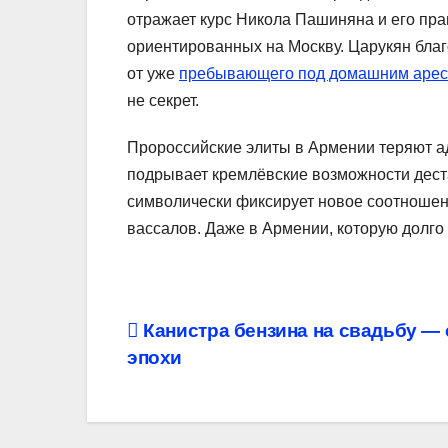
отражает курс Никола Пашиняна и его прав
ориентированных на Москву. Царукян благ
от уже
пребывающего под домашним аре
не секрет.
Пророссийские элиты в Армении теряют 
подрывает кремлёвские возможности дест
символически фиксирует новое соотношени
вассалов. Даже в Армении, которую долго
Навигация
Канистра бензина на свадьбу —
эпохи
по
записям