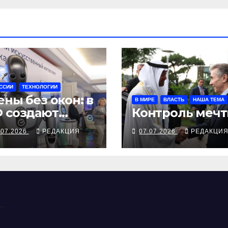
ССИИ
ТЕХНОЛОГИИ
ены без окон: в
В МИРЕ
ВЛАСТЬ
НАША ТЕМА
 создают
Контроль меч
веренный ИИ
.07.2026
РЕДАКЦИЯ
07.07.2026
РЕДАКЦИ