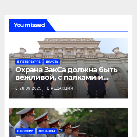
You missed
В ПЕТЕРБУРГЕ
ВЛАСТЬ
Охрана ЗакСа должна быть
вежливой, с палками и
наручниками
28.09.2025
РЕДАКЦИЯ
В РОССИИ
ФИНАНСЫ