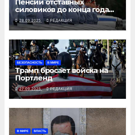
Пенсии отставных
силовиков до конца года
повысятся вместе с
28.09.2025
РЕДАКЦИЯ
окладами действующих
БЕЗОПАСНОСТЬ
В МИРЕ
Трамп бросает войска на
Портленд
27.09.2025
РЕДАКЦИЯ
В МИРЕ
ВЛАСТЬ