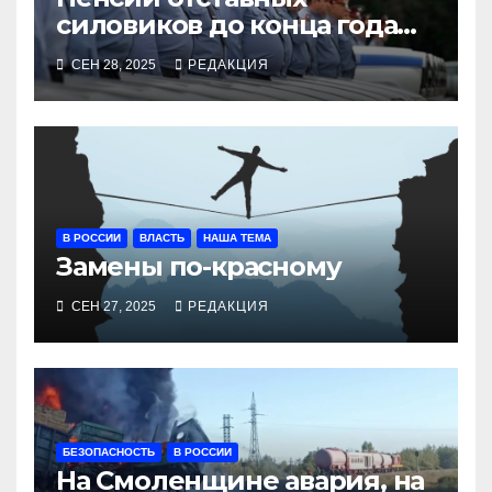
силовиков до конца года
повысятся вместе с
СЕН 28, 2025
РЕДАКЦИЯ
окладами действующих
В РОССИИ
ВЛАСТЬ
НАША ТЕМА
Замены по-красному
СЕН 27, 2025
РЕДАКЦИЯ
БЕЗОПАСНОСТЬ
В РОССИИ
На Смоленщине авария, на