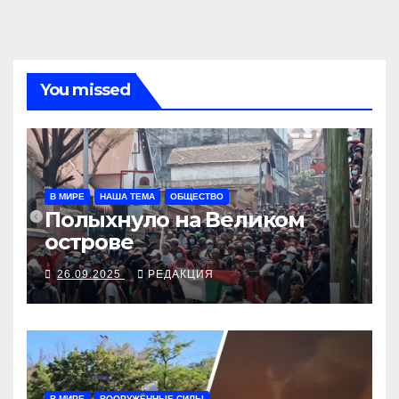
You missed
В МИРЕ
НАША ТЕМА
ОБЩЕСТВО
Полыхнуло на Великом
острове
26.09.2025
РЕДАКЦИЯ
В МИРЕ
ВООРУЖЁННЫЕ СИЛЫ