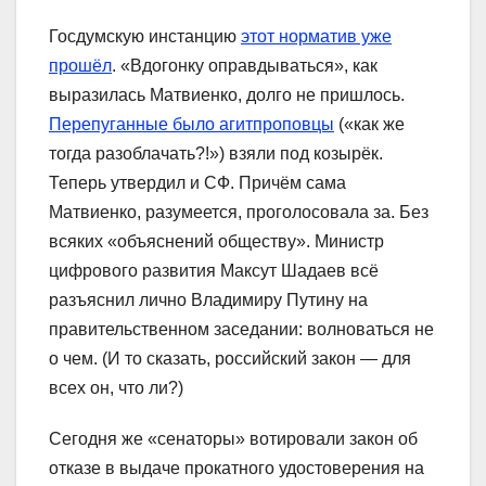
Госдумскую инстанцию
этот норматив уже
прошёл
. «Вдогонку оправдываться», как
выразилась Матвиенко, долго не пришлось.
Перепуганные было агитпроповцы
(«как же
тогда разоблачать?!») взяли под козырёк.
Теперь утвердил и СФ. Причём сама
Матвиенко, разумеется, проголосовала за. Без
всяких «объяснений обществу». Министр
цифрового развития Максут Шадаев всё
разъяснил лично Владимиру Путину на
правительственном заседании: волноваться не
о чем. (И то сказать, российский закон — для
всех он, что ли?)
Сегодня же «сенаторы» вотировали закон об
отказе в выдаче прокатного удостоверения на