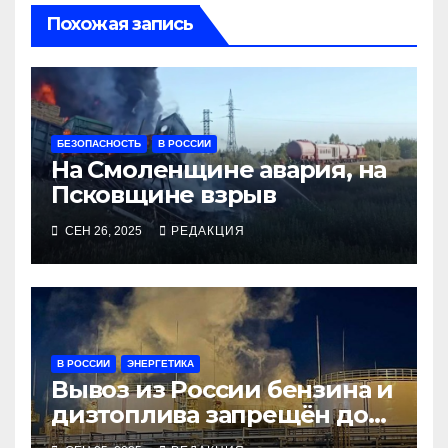
Похожая запись
БЕЗОПАСНОСТЬ
В РОССИИ
На Смоленщине авария, на
Псковщине взрыв
СЕН 26, 2025
РЕДАКЦИЯ
В РОССИИ
ЭНЕРГЕТИКА
Вывоз из России бензина и
дизтоплива запрещён до
конца года