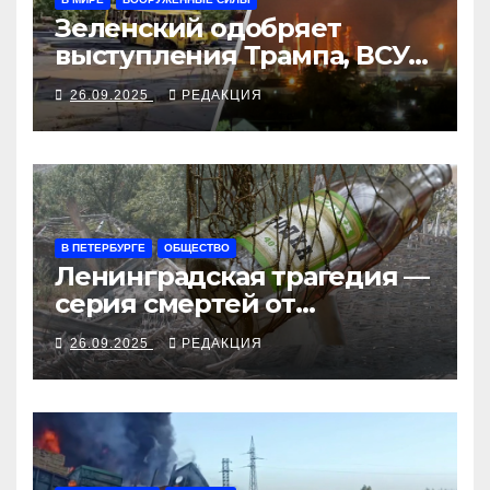
Зеленский одобряет
выступления Трампа, ВСУ
закрыли Добропольский
26.09.2025
РЕДАКЦИЯ
рубеж
В ПЕТЕРБУРГЕ
ОБЩЕСТВО
Ленинградская трагедия —
серия смертей от
алкосуррогата
26.09.2025
РЕДАКЦИЯ