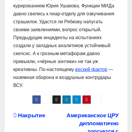
курированием Юрия Ушакова. Функции МИДа
давно свелись к пиар-отделу для озвучивания
страшилок. Удастся ли Рябкову напугать
своими заявлениями, вопрос открытый.
Предыдущие инциденты на испытаниях
создали у западных аналитиков устойчивый
скепсис. А к грозным метафорам давно
привыкли, «чёрные зонтики» не так уж
креативны. По-настоящему
веский фактор
—
наземная оборона и воздушные контрудары
ВСУ.
Навигация
Накрытие
Американское ЦРУ
дипломатично
по
торгуется с