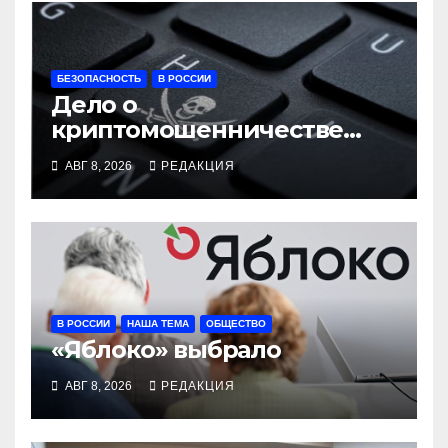
БЕЗОПАСНОСТЬ
В РОССИИ
Дело о
криптомошенничестве
оборачивают в содействие
АВГ 8, 2026
РЕДАКЦИЯ
терроризму
В РОССИИ
НАША ТЕМА
ОБЩЕСТВО
«Яблоко» выбрало
АВГ 8, 2026
РЕДАКЦИЯ