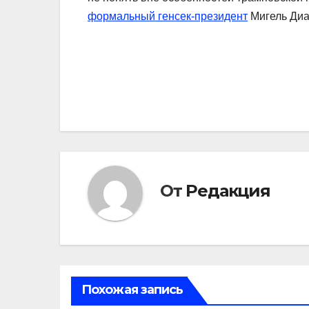
формальный генсек-президент
Мигель Диа
Навигация
по
записям
От
Редакция
Похожая запись