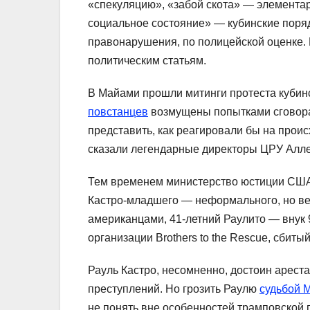
«спекуляцию», «забой скота» — элемента
социальное состояние» — кубинские поряд
правонарушения, по полицейской оценке. 
политическим статьям.
В Майами прошли митинги протеста куби
повстанцев
возмущены попытками сговора
представить, как реагировали бы на прои
сказали легендарные директоры ЦРУ Аллен
Тем временем министерство юстиции США 
Кастро-младшего — неформального, но ве
американцами, 41-летний Раулито — внук 
организации Brothers to the Rescue, сбиты
Рауль Кастро, несомненно, достоин арест
преступлений. Но грозить Раулю
судьбой 
не понять вне особенностей трамповской