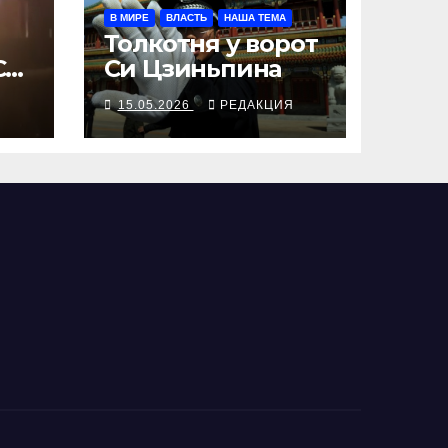
В МИРЕ
ВЛАСТЬ
НАША ТЕМА
Толкотня у ворот
С
Си Цзиньпина
Я
15.05.2026
РЕДАКЦИЯ