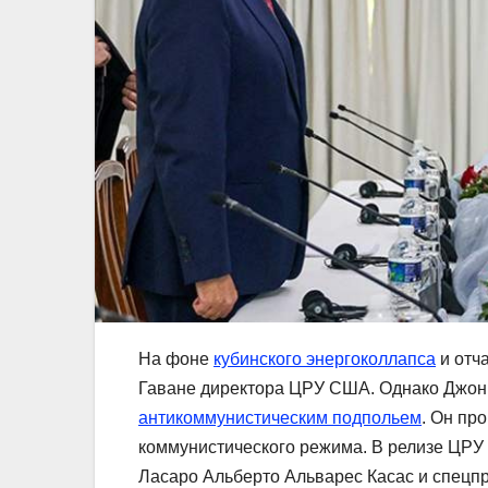
На фоне
кубинского энергоколлапса
и отч
Гаване директора ЦРУ США. Однако Джон 
антикоммунистическим подпольем
. Он пр
коммунистического режима. В релизе ЦРУ
Ласаро Альберто Альварес Касас и спецп