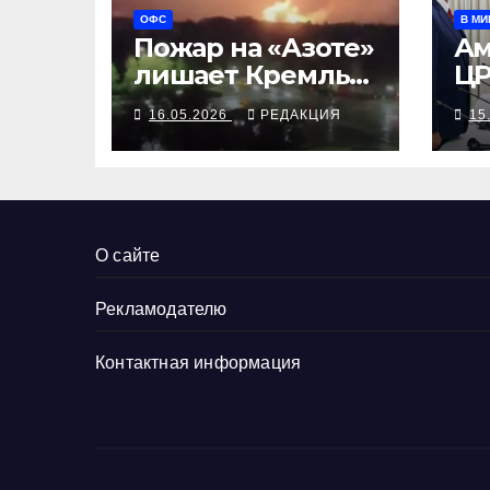
ОФС
В МИ
Пожар на «Азоте»
Ам
лишает Кремль
Ц
гексогена
ди
16.05.2026
РЕДАКЦИЯ
15
то
ку
М
во
пр
О сайте
мл
Рекламодателю
Контактная информация