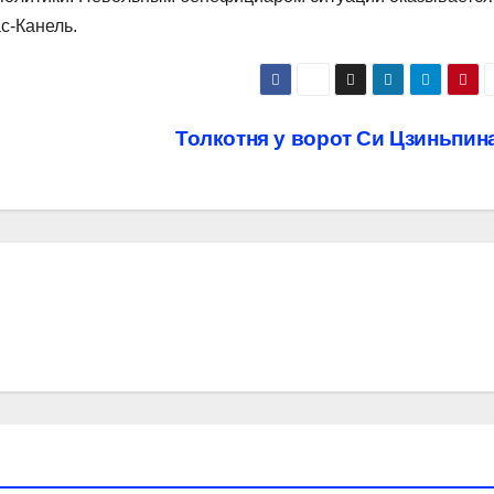
с-Канель.
Толкотня у ворот Си Цзиньпин