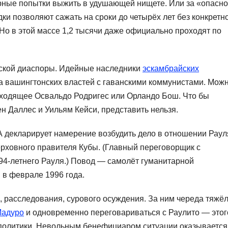
рные попытки выжить в удушающей нищете. Или за «опасн
ки позволяют сажать на сроки до четырёх лет без конкретн
Но в этой массе 1,2 тысячи даже официально проходят по
нской диаспоры. Идейные наследники
эскамбрайских
 вашингтонских властей с гаванскими коммунистами. Мож
сходящее Освальдо Родригес или Орландо Бош. Что бы
 Даллес и Уильям Кейси, представить нельзя.
декларирует намерение возбудить дело в отношении Раул
рховного правителя Кубы. (Главный переговорщик с
94-летнего Рауля.) Повод — самолёт гуманитарной
й в феврале 1996 года.
а, расследования, сурового осуждения. За ним череда тяжё
Мадуро
и одновременно переговариваться с Раулито — этог
 политики. Невольным бенефициаром ситуации оказывается