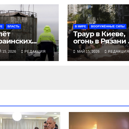
РЕ
ВЛАСТЬ
В МИРЕ
ВООРУЖЁННЫЕ СИЛЫ
лёт
Траур в Киеве,
раинских
огонь в Рязани 
онов столкнул
Ейске
 15, 2026
РЕДАКЦИЯ
МАЙ 15, 2026
РЕДАКЦИ
твийское
авительство