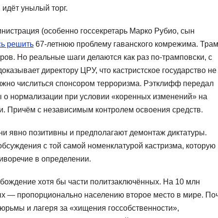
 идёт унылый торг.
нистрация (особенно госсекретарь Марко Рубио, сын
ь решить
67-летнюю проблему гаванского комрежима. Тра
ров. Но реальные шаги делаются как раз по-трамповски, с
доказывает директору ЦРУ, что кастристское государство не
олжно числиться спонсором терроризма. Рэтклифф передал
ы о нормализации при условии «коренных изменений» на
. Причём с независимым контролем освоения средств.
Они явно позитивны и предполагают демонтаж диктатуры.
 обсуждения с той самой номенклатурой кастризма, которую
тиворечие в определении.
бождение хотя бы части политзаключённых. На 10 млн
ых — пропорционально населению второе место в мире. По
юрьмы и лагеря за «хищения госсобственности»,