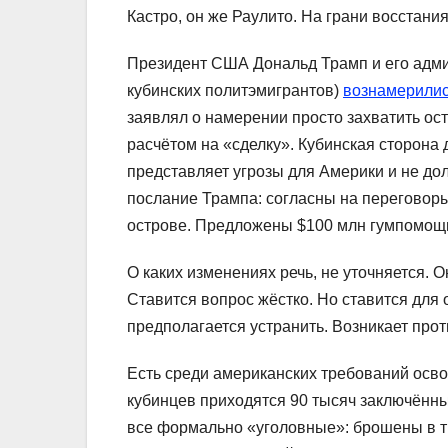
Кастро, он же Раулито. На грани восстания
Президент США Дональд Трамп и его адми
кубинских политэмигрантов)
вознамерилис
заявлял о намерении просто захватить ост
расчётом на «сделку». Кубинская сторона 
представляет угрозы для Америки и не д
послание Трампа: согласны на переговор
острове. Предложены $100 млн гумпомощи
О каких изменениях речь, не уточняется. 
Ставится вопрос жёстко. Но ставится для
предполагается устранить. Возникает про
Есть среди американских требований осво
кубинцев приходятся 90 тысяч заключённ
все формально «уголовные»: брошены в т