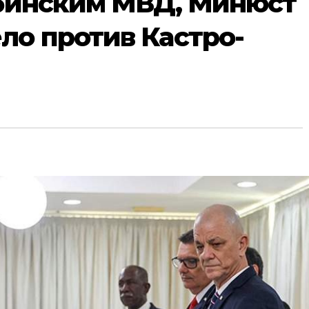
убинским МВД, Минюст
ло против Кастро-