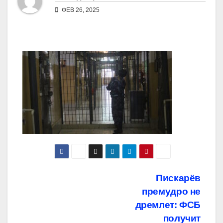
ФЕВ 26, 2025
Навигация
Пискарёв
премудро не
по
дремлет: ФСБ
записям
получит