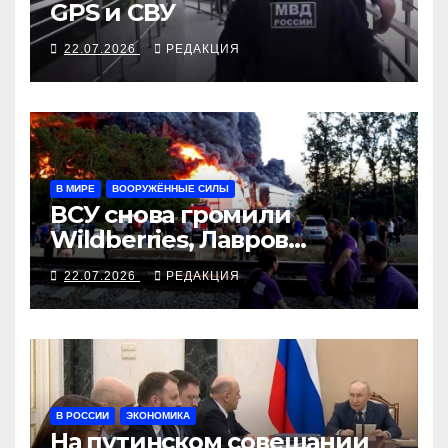
GPS и СВУ
22.07.2026
РЕДАКЦИЯ
В МИРЕ
ВООРУЖЁННЫЕ СИЛЫ
ВСУ снова громили
Wildberries, Лавров
собрался жаловаться из
22.07.2026
РЕДАКЦИЯ
Манилу в Вашингтон
В РОССИИ
ЭКОНОМИКА
На путинском совещании