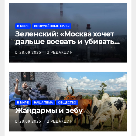
В МИРЕ
ВООРУЖЁННЫЕ СИЛЫ
Зеленский: «Москва хочет
дальше воевать и убивать.
Время для твёрдой
28.09.2025
РЕДАКЦИЯ
реакции»
В МИРЕ
НАША ТЕМА
ОБЩЕСТВО
Жандармы и зебу
28.09.2025
РЕДАКЦИЯ