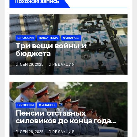
Похожая запись
В РОССИИ
НАША ТЕМА
ФИНАНСЫ
Три вещи войны и
бюджета
СЕН 29, 2025
РЕДАКЦИЯ
В РОССИИ
ФИНАНСЫ
Пенсии отставных
силовиков до конца года
повысятся вместе с
СЕН 28, 2025
РЕДАКЦИЯ
окладами действующих