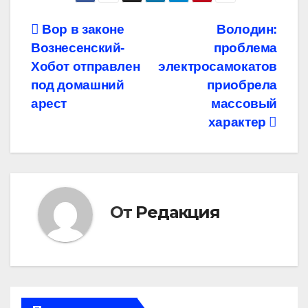
Навигация
Вор в законе
Володин:
Вознесенский-
проблема
по
Хобот отправлен
электросамокатов
записям
под домашний
приобрела
арест
массовый
характер
От
Редакция