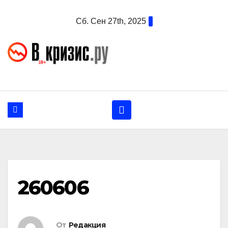
Перейти
Сб. Сен 27th, 2025
к
содержанию
260606
От
Редакция