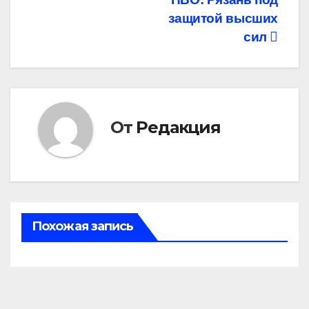
по
защитой высших
записям
сил
От
Редакция
Похожая запись