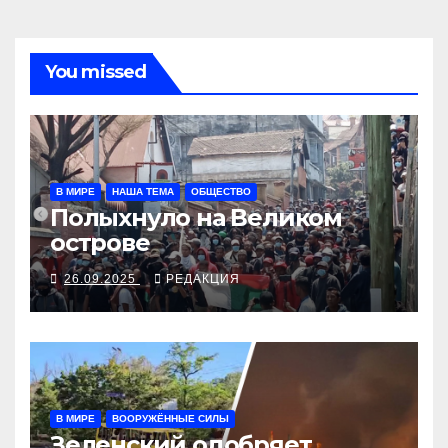
You missed
В МИРЕ
НАША ТЕМА
ОБЩЕСТВО
Полыхнуло на Великом
острове
26.09.2025
РЕДАКЦИЯ
В МИРЕ
ВООРУЖЁННЫЕ СИЛЫ
Зеленский одобряет