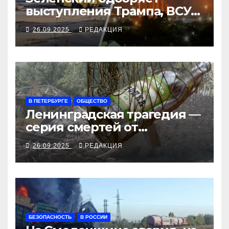
выступления Трампа, ВСУ
закрыли Добропольский
26.09.2025
РЕДАКЦИЯ
рубеж
В ПЕТЕРБУРГЕ
ОБЩЕСТВО
Ленинградская трагедия —
серия смертей от
алкосуррогата
26.09.2025
РЕДАКЦИЯ
БЕЗОПАСНОСТЬ
В РОССИИ