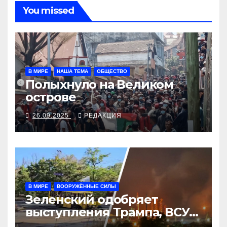
You missed
В МИРЕ
НАША ТЕМА
ОБЩЕСТВО
Полыхнуло на Великом
острове
26.09.2025
РЕДАКЦИЯ
В МИРЕ
ВООРУЖЁННЫЕ СИЛЫ
Зеленский одобряет
выступления Трампа, ВСУ
закрыли Добропольский