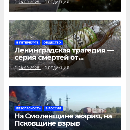
26.09.2025
РЕДАКЦИЯ
рубеж
В ПЕТЕРБУРГЕ
ОБЩЕСТВО
Ленинградская трагедия —
серия смертей от
алкосуррогата
26.09.2025
РЕДАКЦИЯ
БЕЗОПАСНОСТЬ
В РОССИИ
На Смоленщине авария, на
Псковщине взрыв