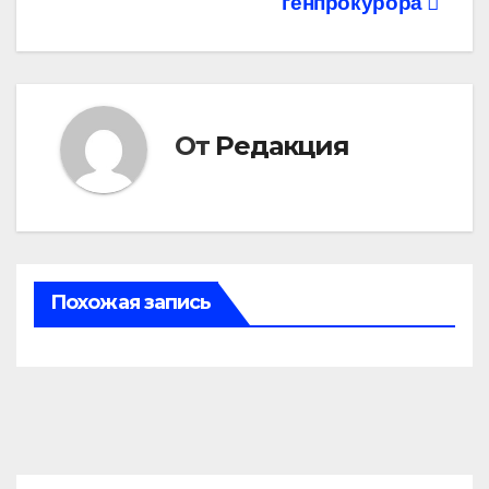
записям
генпрокурора
От
Редакция
Похожая запись