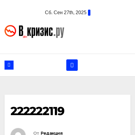
Перейти
Сб. Сен 27th, 2025
к
содержанию
222222119
От
Редакция