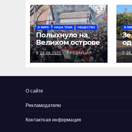
В МИРЕ
НАША ТЕМА
ОБЩЕСТВО
В МИ
Полыхнуло на
Зе
Великом острове
од
вы
26.09.2025
РЕДАКЦИЯ
26
Тр
за
До
ру
О сайте
Рекламодателю
Контактная информация