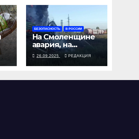
БЕЗОПАСНОСТЬ
В РОССИИ
я
На Смоленщине
авария, на
 от
Псковщине
Я
26.09.2025
РЕДАКЦИЯ
взрыв