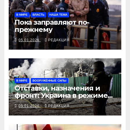
В МИРЕ
ВЛАСТЬ
НАША ТЕМА
Пока заправляют по-
прежнему
05.01.2026
РЕДАКЦИЯ
В МИРЕ
ВООРУЖЁННЫЕ СИЛЫ
Отставки, назначения и
фронт: Украина в режиме
войны
05.01.2026
РЕДАКЦИЯ