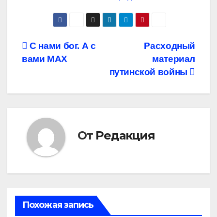
Навигация
С нами бог. А с
Расходный
вами MAX
материал
по
путинской войны
записям
От
Редакция
Похожая запись