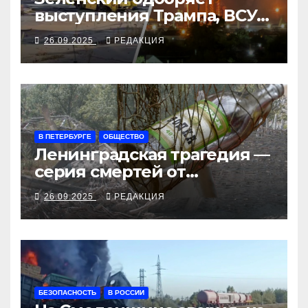
выступления Трампа, ВСУ
закрыли Добропольский
26.09.2025
РЕДАКЦИЯ
рубеж
В ПЕТЕРБУРГЕ
ОБЩЕСТВО
Ленинградская трагедия —
серия смертей от
алкосуррогата
26.09.2025
РЕДАКЦИЯ
БЕЗОПАСНОСТЬ
В РОССИИ