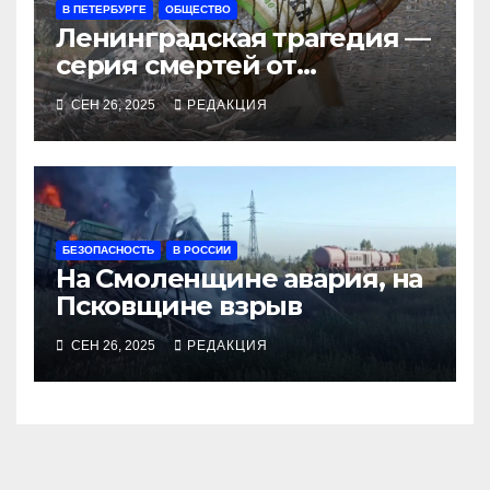
В ПЕТЕРБУРГЕ
ОБЩЕСТВО
Ленинградская трагедия —
серия смертей от
алкосуррогата
СЕН 26, 2025
РЕДАКЦИЯ
БЕЗОПАСНОСТЬ
В РОССИИ
На Смоленщине авария, на
Псковщине взрыв
СЕН 26, 2025
РЕДАКЦИЯ