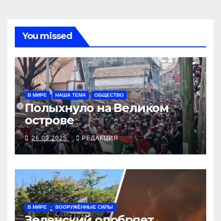
You missed
В МИРЕ
НАША ТЕМА
ОБЩЕСТВО
Полыхнуло на Великом
острове
26.09.2025
РЕДАКЦИЯ
В МИРЕ
ВООРУЖЁННЫЕ СИЛЫ
Зеленский одобряет