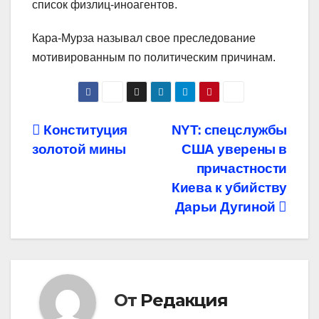
список физлиц-иноагентов.
Кара-Мурза называл свое преследование
мотивированным по политическим причинам.
Навигация
Конституция
NYT: спецслужбы
золотой мины
США уверены в
по
причастности
записям
Киева к убийству
Дарьи Дугиной
От
Редакция