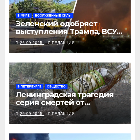
В МИРЕ
ВООРУЖЁННЫЕ СИЛЫ
Зеленский одобряет
выступления Трампа, ВСУ
закрыли Добропольский
26.09.2025
РЕДАКЦИЯ
рубеж
В ПЕТЕРБУРГЕ
ОБЩЕСТВО
Ленинградская трагедия —
серия смертей от
алкосуррогата
26.09.2025
РЕДАКЦИЯ