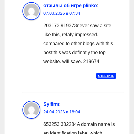
отзывы об игре plinko
:
07.03.2026 в 07:34
203173 919373never saw a site
like this, relaly impressed.
compared to other blogs with this
post this was definatly the top
website. will save. 219674
ОТВЕТИТЬ
Sylfirm
:
24.04.2026 в 18:04
653253 382284A domain name is
an identification label which