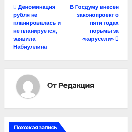
Навигация
Деноминация
В Госдуму внесен
рубля не
законопроект о
по
планировалась и
пяти годах
записям
не планируется,
тюрьмы за
заявила
«карусели»
Набиуллина
От
Редакция
Похожая запись