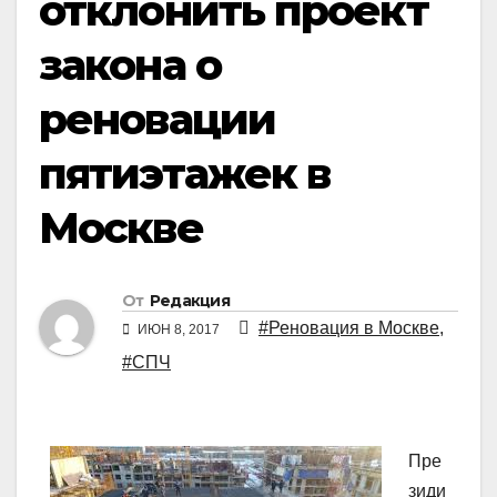
отклонить проект
закона о
реновации
пятиэтажек в
Москве
От
Редакция
#Реновация в Москве
,
ИЮН 8, 2017
#СПЧ
Пре
зиди