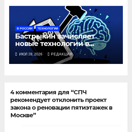
В РОССИИ
ТЕХНОЛОГИИ
Бастрыкин зачисляет
новые технологии в
уголовно отягчающие
ИЮЛ 28, 2026
РЕДАКЦИЯ
обстоятельства
4 комментария для “СПЧ
рекомендует отклонить проект
закона о реновации пятиэтажек в
Москве”