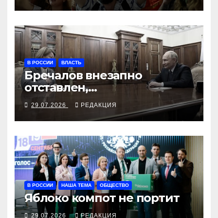
В РОССИИ
ВЛАСТЬ
Бречалов внезапно
отставлен,
бесперебойность
29.07.2026
РЕДАКЦИЯ
оборонзаказа требуется
теперь от Абрамовой
В РОССИИ
НАША ТЕМА
ОБЩЕСТВО
Яблоко компот не портит
29.07.2026
РЕДАКЦИЯ