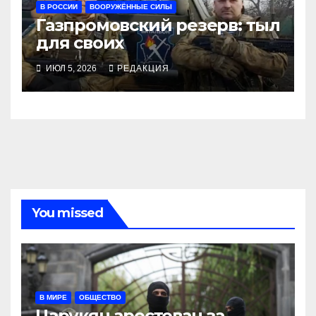
В РОССИИ
ВООРУЖЁННЫЕ СИЛЫ
Газпромовский резерв: тыл
для своих
ИЮЛ 5, 2026
РЕДАКЦИЯ
You missed
В МИРЕ
ОБЩЕСТВО
Царукян арестован за