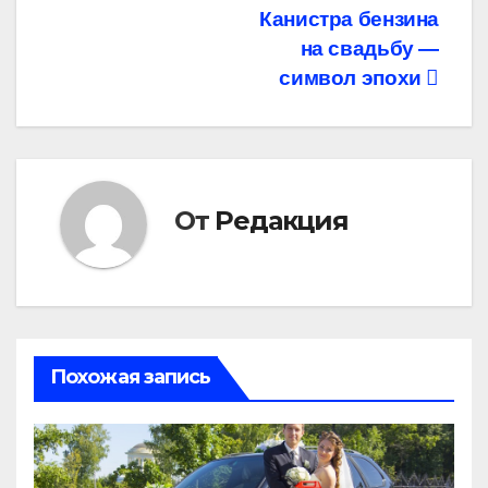
Навигация
Канистра бензина
на свадьбу —
по
символ эпохи
записям
От
Редакция
Похожая запись