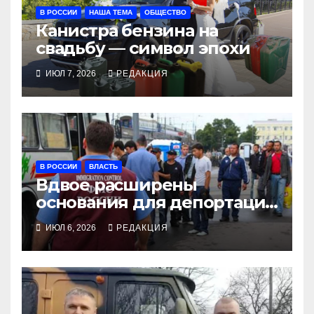
В РОССИИ
НАША ТЕМА
ОБЩЕСТВО
Канистра бензина на
свадьбу — символ эпохи
ИЮЛ 7, 2026
РЕДАКЦИЯ
В РОССИИ
ВЛАСТЬ
Вдвое расширены
основания для депортации
трудовых мигрантов
ИЮЛ 6, 2026
РЕДАКЦИЯ