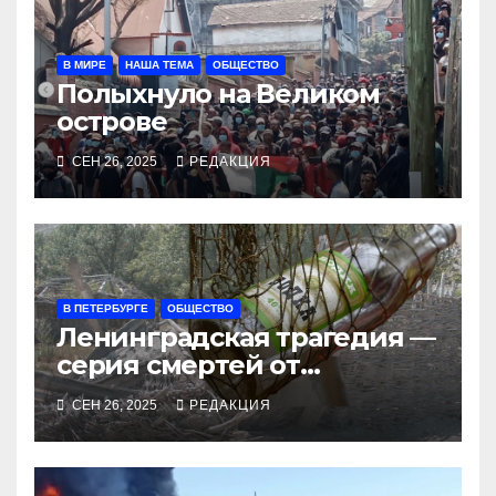
В МИРЕ
НАША ТЕМА
ОБЩЕСТВО
Полыхнуло на Великом
острове
СЕН 26, 2025
РЕДАКЦИЯ
В ПЕТЕРБУРГЕ
ОБЩЕСТВО
Ленинградская трагедия —
серия смертей от
алкосуррогата
СЕН 26, 2025
РЕДАКЦИЯ