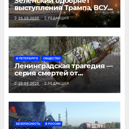
Зеленский одобряет
выступления Трампа, ВСУ
закрыли Добропольский
26.09.2025
РЕДАКЦИЯ
рубеж
В ПЕТЕРБУРГЕ
ОБЩЕСТВО
Ленинградская трагедия —
серия смертей от
алкосуррогата
26.09.2025
РЕДАКЦИЯ
БЕЗОПАСНОСТЬ
В РОССИИ