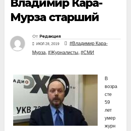
Владимир Кара-
Мурза старший
От
Редакция
#Владимир Кара-
ИЮЛ 28, 2019
Мурза
,
#Журналисты
,
#СМИ
В
возра
сте
59
лет
умер
журн