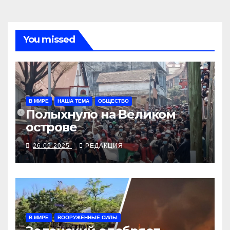
You missed
В МИРЕ
НАША ТЕМА
ОБЩЕСТВО
Полыхнуло на Великом
острове
26.09.2025
РЕДАКЦИЯ
В МИРЕ
ВООРУЖЁННЫЕ СИЛЫ