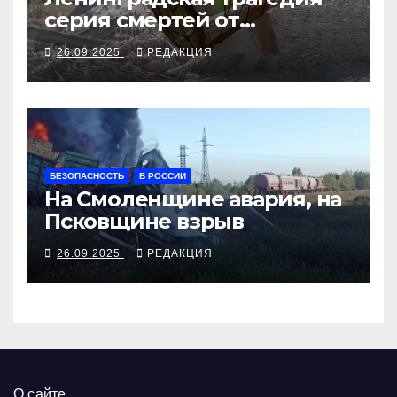
серия смертей от
алкосуррогата
26.09.2025
РЕДАКЦИЯ
БЕЗОПАСНОСТЬ
В РОССИИ
На Смоленщине авария, на
Псковщине взрыв
26.09.2025
РЕДАКЦИЯ
О сайте