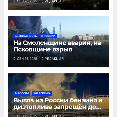
СЕН 26, 2025
РЕДАКЦИЯ
рубеж
БЕЗОПАСНОСТЬ
В РОССИИ
На Смоленщине авария, на
Псковщине взрыв
СЕН 26, 2025
РЕДАКЦИЯ
В РОССИИ
ЭНЕРГЕТИКА
Вывоз из России бензина и
дизтоплива запрещён до
конца года
СЕН 25, 2025
РЕДАКЦИЯ