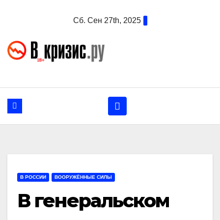
Перейти
Сб. Сен 27th, 2025
к
содержанию
В РОССИИ
ВООРУЖЁННЫЕ СИЛЫ
В генеральском