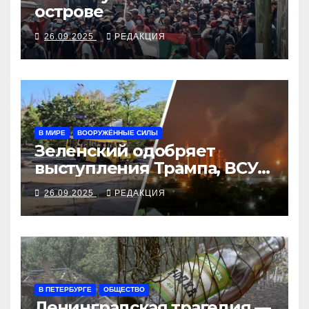
острове
26.09.2025
РЕДАКЦИЯ
В МИРЕ
ВООРУЖЁННЫЕ СИЛЫ
Зеленский одобряет
выступления Трампа, ВСУ
закрыли Добропольский
26.09.2025
РЕДАКЦИЯ
рубеж
В ПЕТЕРБУРГЕ
ОБЩЕСТВО
Ленинградская трагедия —