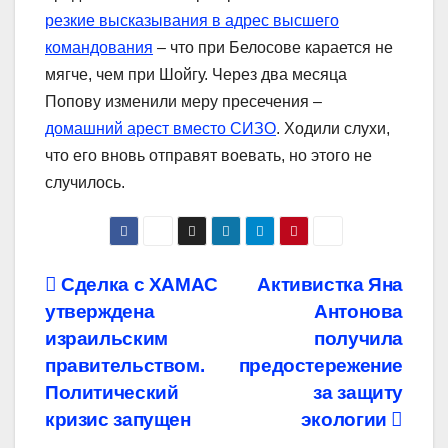
резкие высказывания в адрес высшего
командования
– что при Белосове карается не
мягче, чем при Шойгу. Через два месяца
Попову изменили меру пресечения –
домашний арест вместо СИЗО
. Ходили слухи,
что его вновь отправят воевать, но этого не
случилось.
Навигация
Сделка с ХАМАС
Активистка Яна
утверждена
Антонова
по
израильским
получила
записям
правительством.
предостережение
Политический
за защиту
кризис запущен
экологии