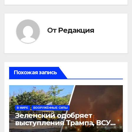
От
Редакция
Похожая запись
В МИРЕ
ВООРУЖЁННЫЕ СИЛЫ
Зеленский одобряет
выступления Трампа, ВСУ
закрыли Добропольский