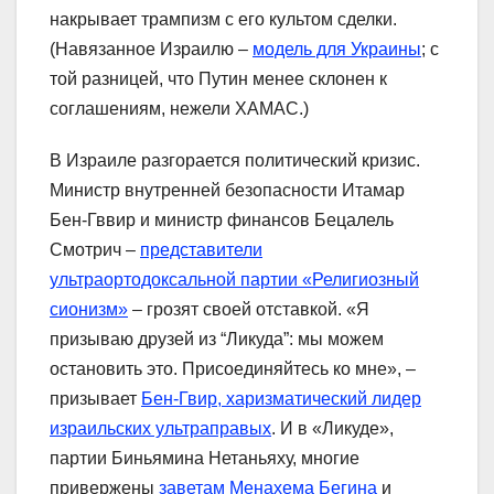
накрывает трампизм с его культом сделки.
(Навязанное Израилю –
модель для Украины
; с
той разницей, что Путин менее склонен к
соглашениям, нежели ХАМАС.)
В Израиле разгорается политический кризис.
Министр внутренней безопасности Итамар
Бен-Гввир и министр финансов Бецалель
Смотрич –
представители
ультраортодоксальной партии «Религиозный
сионизм»
– грозят своей отставкой. «Я
призываю друзей из “Ликуда”: мы можем
остановить это. Присоединяйтесь ко мне», –
призывает
Бен-Гвир, харизматический лидер
израильских ультраправых
. И в «Ликуде»,
партии Биньямина Нетаньяху, многие
привержены
заветам Менахема Бегина
и