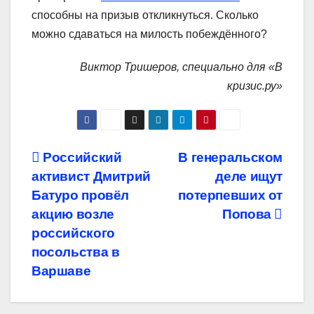
способны на призыв откликнуться. Сколько
можно сдаваться на милость побеждённого?
Виктор Тришеров, специально для «В
кризис.ру»
Навигация
Российский
В генеральском
активист Дмитрий
деле ищут
по
Батуро провёл
потерпевших от
записям
акцию возле
Попова
российского
посольства в
Варшаве