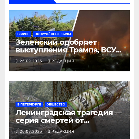
В МИРЕ
ВООРУЖЁННЫЕ СИЛЫ
Зеленский одобряет
выступления Трампа, ВСУ
закрыли Добропольский
26.09.2025
РЕДАКЦИЯ
рубеж
В ПЕТЕРБУРГЕ
ОБЩЕСТВО
Ленинградская трагедия —
серия смертей от
алкосуррогата
26.09.2025
РЕДАКЦИЯ