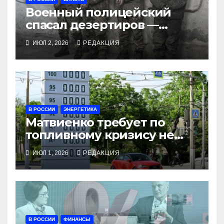
Военный полицейский
спасал дезертиров —
получил 10 лет
ИЮЛ 2, 2026
РЕДАКЦИЯ
В РОССИИ
ЭНЕРГЕТИКА
Матвиенко требует по
топливному кризису не
охать, но и не ахать
ИЮЛ 1, 2026
РЕДАКЦИЯ
В РОССИИ
ФИНАНСЫ