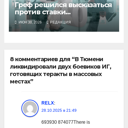
Греф решился высказаться
против ставки
Набиуллиной
ИЮН 30, 2026
РЕДАКЦИЯ
8 комментариев для “В Тюмени
ликвидировали двух боевиков ИГ,
готовящих теракты в массовых
местах”
RELX
:
28.10.2025 в 21:49
693930 874077There is