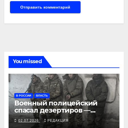
You missed
В РОССИИ
ВЛАСТЬ
Военный полицейский
спасал дезертиров —
получил 10 лет
02.07.2026
РЕДАКЦИЯ