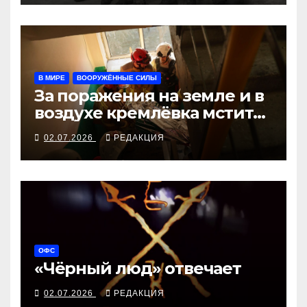
В МИРЕ
ВООРУЖЁННЫЕ СИЛЫ
За поражения на земле и в
воздухе кремлёвка мстит
убийствами в жилых домах
02.07.2026
РЕДАКЦИЯ
ОФС
«Чёрный люд» отвечает
02.07.2026
РЕДАКЦИЯ