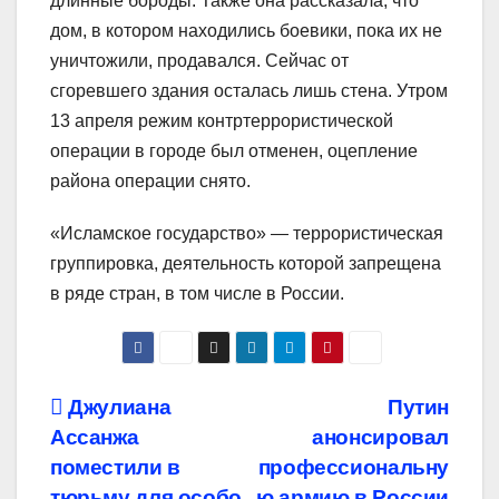
длинные бороды. Также она рассказала, что
дом, в котором находились боевики, пока их не
уничтожили, продавался. Сейчас от
сгоревшего здания осталась лишь стена. Утром
13 апреля режим контртеррористической
операции в городе был отменен, оцепление
района операции снято.
«Исламское государство» — террористическая
группировка, деятельность которой запрещена
в ряде стран, в том числе в России.
Навигация
Джулиана
Путин
Ассанжа
анонсировал
по
поместили в
профессиональну
тюрьму для особо
ю армию в России