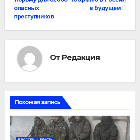
записям
опасных
в будущем
преступников
От
Редакция
Похожая запись
В РОССИИ
ВЛАСТЬ