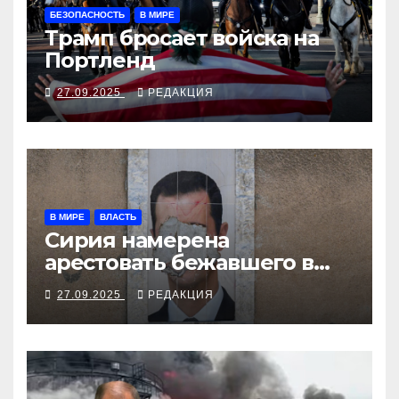
БЕЗОПАСНОСТЬ
В МИРЕ
Трамп бросает войска на
Портленд
27.09.2025
РЕДАКЦИЯ
В МИРЕ
ВЛАСТЬ
Сирия намерена
арестовать бежавшего в
Москву экс-диктатора
27.09.2025
РЕДАКЦИЯ