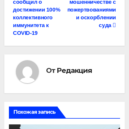
по
сообщил о
мошенничестве с
записям
достижении 100%
пожертвованиями
коллективного
и оскорблении
иммунитета к
суда
COVID-19
От
Редакция
Похожая запись