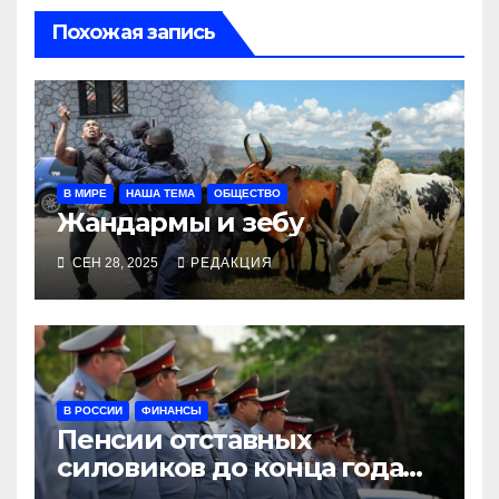
Похожая запись
В МИРЕ
НАША ТЕМА
ОБЩЕСТВО
Жандармы и зебу
СЕН 28, 2025
РЕДАКЦИЯ
В РОССИИ
ФИНАНСЫ
Пенсии отставных
силовиков до конца года
повысятся вместе с