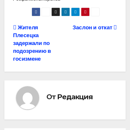
Навигация
Жителя
Заслон и откат
Плесецка
по
задержали по
записям
подозрению в
госизмене
От
Редакция