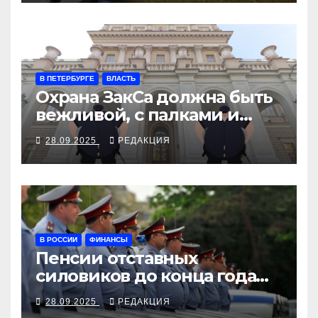
В ПЕТЕРБУРГЕ
ВЛАСТЬ
Охрана ЗакСа должна быть
вежливой, с палками и
наручниками
28.09.2025
РЕДАКЦИЯ
В РОССИИ
ФИНАНСЫ
Пенсии отставных
силовиков до конца года
повысятся вместе с
28.09.2025
РЕДАКЦИЯ
окладами действующих