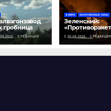
В МИРЕ
ВООРУЖЁННЫЕ СИЛЫ
алвагонзавод
Зеленский:
к гробница
«Противораке
ые средства
.08.2026
РЕДАКЦИЯ
05.08.2026
РЕДАКЦИ
могли бы спас
погибших
сегодня»