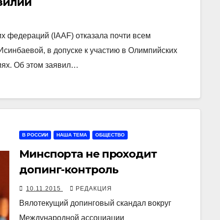
зилии
х федераций (IAAF) отказала почти всем
Исинбаевой, в допуске к участию в Олимпийских
иях. Об этом заявил…
В РОССИИ
НАША ТЕМА
ОБЩЕСТВО
Минспорта не проходит
допинг-контроль
10.11.2015
РЕДАКЦИЯ
Вялотекущий допинговый скандал вокруг
Международной ассоциации