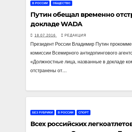
В РОССИИ
ОБЩЕСТВО
Путин обещал временно отст
докладе WADA
18.07.2016
РЕДАКЦИЯ
Президент России Владимир Путин прокомме
комиссии Всемирного антидопингового агент
«Должностные лица, названные в докладе ко
отстранены от…
БЕЗ РУБРИКИ
В РОССИИ
СПОРТ
Всех российских легкоатлето