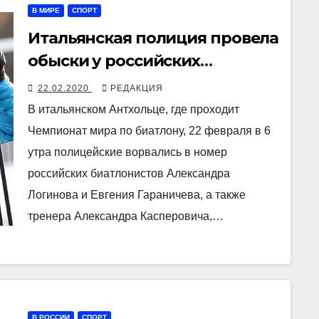
В МИРЕ
СПОРТ
Итальянская полиция провела
обыски у российских
биатлонистов
22.02.2020
РЕДАКЦИЯ
В итальянском Антхольце, где проходит
Чемпионат мира по биатлону, 22 февраля в 6
утра полицейские ворвались в номер
российских биатлонистов Александра
Логинова и Евгения Гараничева, а также
тренера Александра Касперовича,…
В РОССИИ
СПОРТ