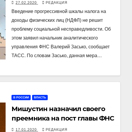
бедных и повышения налога
27.02.2020
РЕДАКЦИЯ
для богатых
Введение прогрессивной шкалы налога на
доходы физических лиц (НДФЛ) не решит
проблему социальной несправедливости. Об
этом заявил начальник аналитического
управления ФНС Валерий Засько, сообщает
ТАСС. По словам Засько, данная мера…
В РОССИИ
ВЛАСТЬ
Мишустин назначил своего
преемника на пост главы ФНС
17.01.2020
РЕДАКЦИЯ