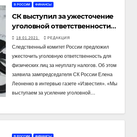
В РОССИИ
ФИНАНСЫ
СК выступил за ужесточение
уголовной ответственности
физлиц за неуплату налогов
18.01.2021
РЕДАКЦИЯ
Следственный комитет России предложил
ужесточить уголовную ответственность для
физических лиц за неуплату налогов. Об этом
заявила зампредседателя СК России Елена
Леоненко в интервью газете «Известия». «Мы
выступаем за усиление уголовной…
В РОССИИ
ФИНАНСЫ