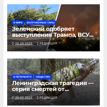
В МИРЕ
ВООРУЖЁННЫЕ СИЛЫ
Зеленский одобряет
выступления Трампа, ВСУ
закрыли Добропольский
26.09.2025
РЕДАКЦИЯ
рубеж
В ПЕТЕРБУРГЕ
ОБЩЕСТВО
Ленинградская трагедия —
серия смертей от
алкосуррогата
26.09.2025
РЕДАКЦИЯ