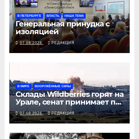
В ПЕТЕРБУРГЕ
ВЛАСТЬ
НАША ТЕМА
Генеральная принудка с
изоляцией
07.08.2026
РЕДАКЦИЯ
В МИРЕ
ВООРУЖЁННЫЕ СИЛЫ
Склады Wildberries горят на
Урале, сенат принимает по
Грэму закон
07.08.2026
РЕДАКЦИЯ