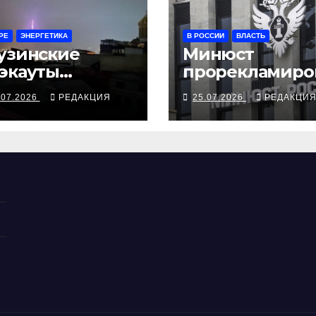
РЕ
ЭНЕРГЕТИКА
В РОССИИ
ВЛАСТЬ
узинские
Минюст
экауты
прорекламиро
сследуются в
л «иноагентов»
.07.2026
РЕДАКЦИЯ
25.07.2026
РЕДАКЦИ
нтексте
РДК
сбезопасности