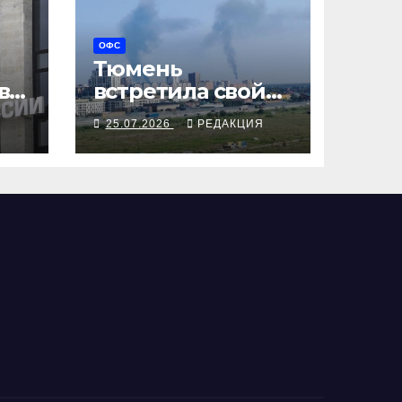
ОФС
Тюмень
ва
встретила свой
 и
юбилей с
Я
25.07.2026
РЕДАКЦИЯ
огоньком