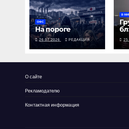
В МИ
Гр
ОФС
На пороге
бл
ра
26.07.2026
РЕДАКЦИЯ
25
ко
го
О сайте
Рекламодателю
Контактная информация