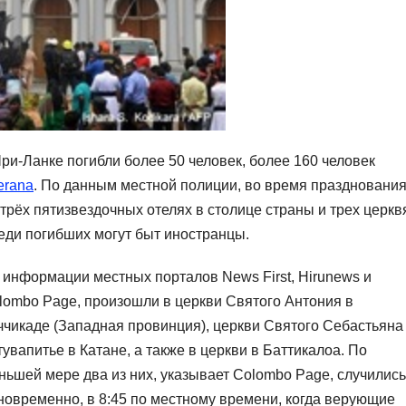
ри-Ланке погибли более 50 человек, более 160 человек
erana
. По данным местной полиции, во время праздновани
трёх пятизвездочных отелях в столице страны и трех церкв
реди погибших могут быт иностранцы.
 информации местных порталов News First, Hirunews и
lombo Page, произошли в церкви Святого Антония в
ччикаде (Западная провинция), церкви Святого Себастьяна
тувапитье в Катане, а также в церкви в Баттикалоа. По
ньшей мере два из них, указывает Colombo Page, случились
новременно, в 8:45 по местному времени, когда верующие