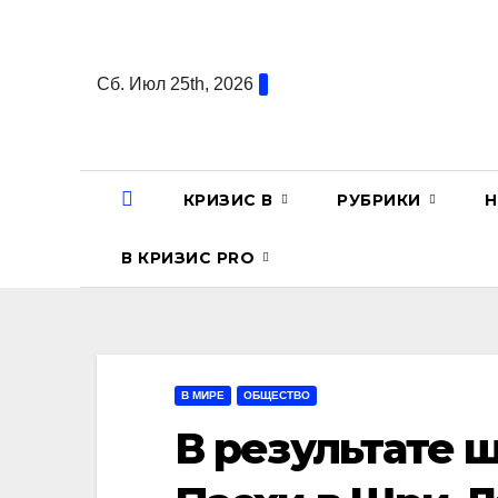
Перейти
к
содержанию
Сб. Июл 25th, 2026
КРИЗИС В
РУБРИКИ
Н
В КРИЗИС PRO
В МИРЕ
ОБЩЕСТВО
В результате 