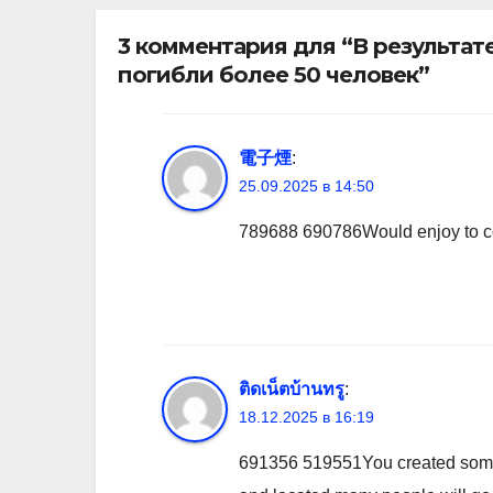
3 комментария для “В результат
погибли более 50 человек”
電子煙
:
25.09.2025 в 14:50
789688 690786Would enjoy to co
ติดเน็ตบ้านทรู
:
18.12.2025 в 16:19
691356 519551You created some de