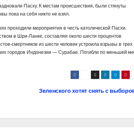
аздновали Пасху. К местам происшествия, были стянуты
вы пока на себя никто не взял.
вях проходили мероприятия в честь католической Пасхи.
твом в Шри-Ланке, составляя около шести процентов
истов-смертников из шести человек устроила взрывы в трех
йших городов Индонезии — Сурабае. Погибли по меньшей м
Зеленского хотят снять с выборо