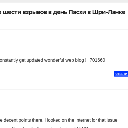
е шести взрывов в день Пасхи в Шри-Ланке
nstantly get updated wonderful web blog ! . 701660
ОТВЕТИ
cent points there. I looked on the internet for that issue