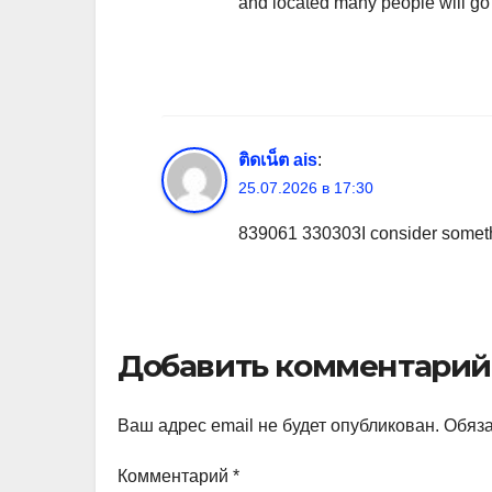
and located many people will go 
ติดเน็ต ais
:
25.07.2026 в 17:30
839061 330303I consider somethi
Добавить комментарий
Ваш адрес email не будет опубликован.
Обяз
Комментарий
*