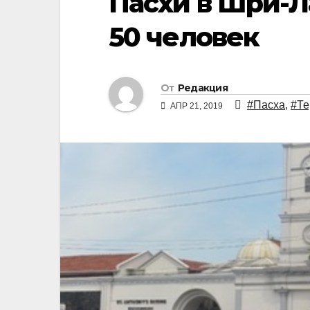
Пасхи в Шри-Л
50 человек
От
Редакция
#Пасха
,
#Те
АПР 21, 2019