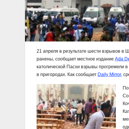
21 апреля в результате шести взрывов в Ш
ранены, сообщает местное издание
Ada D
католической Пасхи взрывы прогремели в 
в пригородах. Как сообщает
Daily Mirror
, с
По
Co
Ко
Ка
ме
од