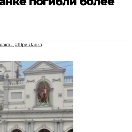
анке погибли более
ракты
,
#Шри-Ланка