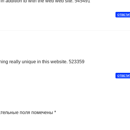
in addition to with the web web site. 545491
ОТВЕТИ
ng really unique in this website. 523359
ОТВЕТИ
ательные поля помечены
*