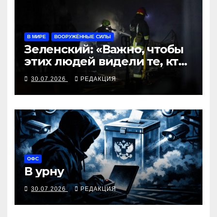
В МИРЕ
ВООРУЖЁННЫЕ СИЛЫ
Зеленский: «Важно, чтобы
этих людей видели те, кто
принимает решения»
30.07.2026
РЕДАКЦИЯ
ОФС
В урну
30.07.2026
РЕДАКЦИЯ