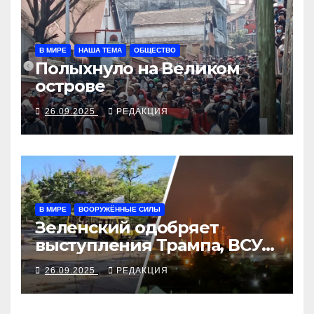
В МИРЕ
НАША ТЕМА
ОБЩЕСТВО
Полыхнуло на Великом
острове
26.09.2025
РЕДАКЦИЯ
В МИРЕ
ВООРУЖЁННЫЕ СИЛЫ
Зеленский одобряет
выступления Трампа, ВСУ
закрыли Добропольский
26.09.2025
РЕДАКЦИЯ
рубеж