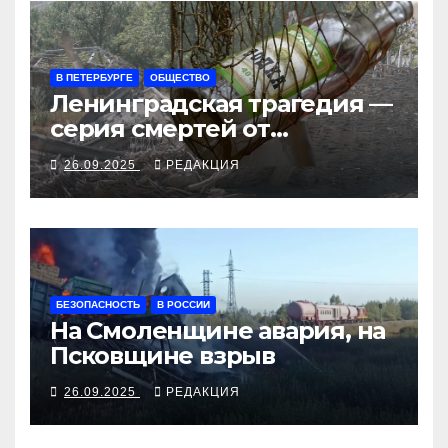
В ПЕТЕРБУРГЕ
ОБЩЕСТВО
Ленинградская трагедия —
серия смертей от
алкосуррогата
26.09.2025
РЕДАКЦИЯ
БЕЗОПАСНОСТЬ
В РОССИИ
На Смоленщине авария, на
Псковщине взрыв
26.09.2025
РЕДАКЦИЯ