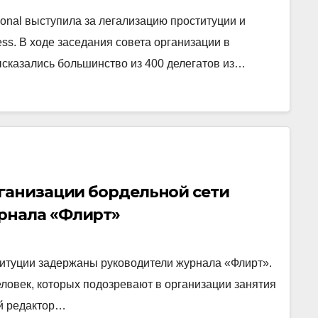
ional выступила за легализацию проституции и
ess. В ходе заседания совета организации в
сказались большинство из 400 делегатов из…
рганизации бордельной сети
рнала «Флирт»
титуции задержаны руководители журнала «Флирт».
еловек, которых подозревают в организации занятия
й редактор…